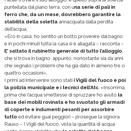
puntellata dal piano terra, con u
na serie di pali in
ferro che, da un mese, dovrebbero garantire la
stabilità della soletta
annacquata dalla perdita
dell’acqua.
«Ero in casa, ho sentito un botto provenire dal bagno
e in pochi minuti tutta la casa si è allagata – racconta –
E’ saltato il rubinetto generale di tutto l’alloggio
,
che si trova in bagno, appunto, nonostante sia da anni
che segnalo i problemi che ha già dato in almeno tre o
quattro occasioni».
I primi ad intervenire sono stati
i Vigili del fuoco e poi
la polizia municipale e i tecnici dell’Atc
. «Insomma,
prima che l’acqua smettesse di spruzzare ho avuto
la
base dei mobili rovinata e ho svuotato gli armadi
di coperte e indumenti pesanti per assorbire
tutto
ed evitare guai peggiori – prosegue la signora
Rauso – I Vigili del fuoco, vista la quantità di acqua