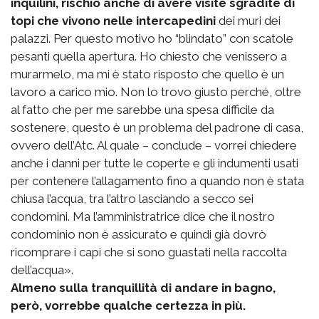
inquilini, rischio anche di avere visite sgradite di
topi che vivono nelle intercapedini
dei muri dei
palazzi. Per questo motivo ho “blindato” con scatole
pesanti quella apertura. Ho chiesto che venissero a
murarmelo, ma mi è stato risposto che quello è un
lavoro a carico mio. Non lo trovo giusto perché, oltre
al fatto che per me sarebbe una spesa difficile da
sostenere, questo è un problema del padrone di casa,
ovvero dell’Atc. Al quale – conclude – vorrei chiedere
anche i danni per tutte le coperte e gli indumenti usati
per contenere l’allagamento fino a quando non è stata
chiusa l’acqua, tra l’altro lasciando a secco sei
condomini. Ma l’amministratrice dice che il nostro
condominio non è assicurato e quindi già dovrò
ricomprare i capi che si sono guastati nella raccolta
dell’acqua».
Almeno sulla tranquillità di andare in bagno,
però, vorrebbe qualche certezza in più.