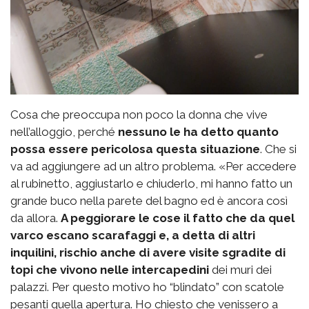
Cosa che preoccupa non poco la donna che vive
nell’alloggio, perché
nessuno le ha detto quanto
possa essere pericolosa questa situazione
. Che si
va ad aggiungere ad un altro problema. «Per accedere
al rubinetto, aggiustarlo e chiuderlo, mi hanno fatto un
grande buco nella parete del bagno ed è ancora così
da allora.
A peggiorare le cose il fatto che da quel
varco escano scarafaggi e, a detta di altri
inquilini, rischio anche di avere visite sgradite di
topi che vivono nelle intercapedini
dei muri dei
palazzi. Per questo motivo ho “blindato” con scatole
pesanti quella apertura. Ho chiesto che venissero a