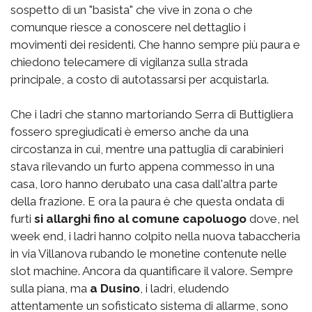
sospetto di un "basista" che vive in zona o che
comunque riesce a conoscere nel dettaglio i
movimenti dei residenti. Che hanno sempre più paura e
chiedono telecamere di vigilanza sulla strada
principale, a costo di autotassarsi per acquistarla.
Che i ladri che stanno martoriando Serra di Buttigliera
fossero spregiudicati è emerso anche da una
circostanza in cui, mentre una pattuglia di carabinieri
stava rilevando un furto appena commesso in una
casa, loro hanno derubato una casa dall'altra parte
della frazione. E ora la paura è che questa ondata di
furti
si allarghi fino al comune capoluogo
dove, nel
week end, i ladri hanno colpito nella nuova tabaccheria
in via Villanova rubando le monetine contenute nelle
slot machine. Ancora da quantificare il valore. Sempre
sulla piana, ma
a Dusino
, i ladri, eludendo
attentamente un sofisticato sistema di allarme, sono