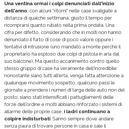
Una ventina ormai i colpi denunciati dall'inizio
dell'anno
, con alcuni "ritorni" nelle case svaligiate a
distanza di qualche settimana, giusto il tempo per
ricomprarsi quanto rubato nella prima ondata. Una
cifra per difetto, considerando che in molti non hanno
denunciato il furto di cose di poco valore oppure i
tentativi di intrusione (uno mandato a monte perchè il
proprietario ha esploso due colpi di pistola in aria dal
suo balcone). Ma questo accanimento contro quello
stesso gruppo di case ha veramente dell'incredibile:
nonostante siano tutti all'erta, venga fatta attenzione a
qualunque movimento sospetto, qualcuno passi le
giornate a prendere i numeri di targa delle auto non del
posto, siano stati intensificati i pattugliamenti delle
forze dell'ordine e molti abbiano rinforzato i sistemi di
allarme delle proprie case,
i ladri continuano a
colpire indisturbati
. Sanno sempre dove andare
senza paura di trovare persone in casa e sale il