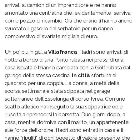
arrivati al camion di un imprenditore e ne hanno
smontato una centralina che, evidentemente, serviva
come pezzo di ricambio. Già che erano lì hanno anche
svuotato il gasolio dal serbatoio per un danno
complessivo di svariate migliaia di euro.
Un po' più in giù, a
Villafranca
, i ladri sono arrivati di
notte a bordo di una Punto rubata nei pressi di una
casa isolata e l'hanno cambiata con la Golf rubata dal
garage della stessa cascina.
In città
sfortuna al
quadrato per una coppia. La donna, a metà della
scorsa settimana è stata scippata nel garage
sotterraneo dell'Esselunga di corso Ivrea. Con uno
scatto atletico ha inseguito la sua scippatrice ed è
riuscita a riprendersi la borsetta. Due giorni dopo, a
casa, mentre dormiva con il marito, un appartenente
alle forze dell'ordine, i ladri sono entrati in casa e li
hanno "ripuliti" di ogni oggetto di valore presente che