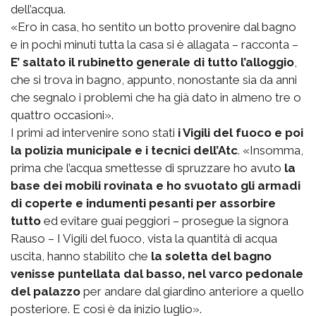
dell’acqua.
«Ero in casa, ho sentito un botto provenire dal bagno
e in pochi minuti tutta la casa si è allagata – racconta –
E’ saltato il rubinetto generale di tutto l’alloggio
,
che si trova in bagno, appunto, nonostante sia da anni
che segnalo i problemi che ha già dato in almeno tre o
quattro occasioni».
I primi ad intervenire sono stati
i Vigili del fuoco e poi
la polizia municipale e i tecnici dell’Atc
. «Insomma,
prima che l’acqua smettesse di spruzzare ho avuto
la
base dei mobili rovinata e ho svuotato gli armadi
di coperte e indumenti pesanti per assorbire
tutto
ed evitare guai peggiori – prosegue la signora
Rauso – I Vigili del fuoco, vista la quantità di acqua
uscita, hanno stabilito che
la soletta del bagno
venisse puntellata dal basso, nel varco pedonale
del palazzo
per andare dal giardino anteriore a quello
posteriore. E così è da inizio luglio».