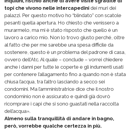
inquilini, rischio anche di avere visite sgradite di
topi che vivono nelle intercapedini
dei muri dei
palazzi. Per questo motivo ho “blindato” con scatole
pesanti quella apertura. Ho chiesto che venissero a
murarmelo, ma mi è stato risposto che quello è un
lavoro a carico mio. Non lo trovo giusto perché, oltre
al fatto che per me sarebbe una spesa difficile da
sostenere, questo è un problema del padrone di casa,
ovvero dell’Atc. Al quale – conclude – vorrei chiedere
anche i danni per tutte le coperte e gli indumenti usati
per contenere l’allagamento fino a quando non è stata
chiusa l’acqua, tra l’altro lasciando a secco sei
condomini. Ma l’amministratrice dice che il nostro
condominio non è assicurato e quindi già dovrò
ricomprare i capi che si sono guastati nella raccolta
dell’acqua».
Almeno sulla tranquillità di andare in bagno,
però, vorrebbe qualche certezza in più.