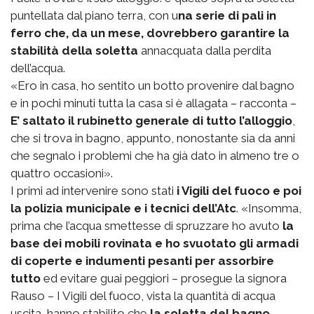
puntellata dal piano terra, con u
na serie di pali in
ferro che, da un mese, dovrebbero garantire la
stabilità della soletta
annacquata dalla perdita
dell’acqua.
«Ero in casa, ho sentito un botto provenire dal bagno
e in pochi minuti tutta la casa si è allagata – racconta –
E’ saltato il rubinetto generale di tutto l’alloggio
,
che si trova in bagno, appunto, nonostante sia da anni
che segnalo i problemi che ha già dato in almeno tre o
quattro occasioni».
I primi ad intervenire sono stati
i Vigili del fuoco e poi
la polizia municipale e i tecnici dell’Atc
. «Insomma,
prima che l’acqua smettesse di spruzzare ho avuto
la
base dei mobili rovinata e ho svuotato gli armadi
di coperte e indumenti pesanti per assorbire
tutto
ed evitare guai peggiori – prosegue la signora
Rauso – I Vigili del fuoco, vista la quantità di acqua
uscita, hanno stabilito che
la soletta del bagno