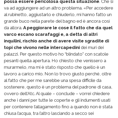
possa essere pericolosa questa situazione
. Che si
va ad aggiungere ad un altro problema. «Per accedere
al rubinetto, aggiustarlo e chiuderlo, mi hanno fatto un
grande buco nella parete del bagno ed è ancora così
da allora.
A peggiorare le cose il fatto che da quel
varco escano scarafaggi e, a detta di altri
inquilini, rischio anche di avere visite sgradite di
topi che vivono nelle intercapedini
dei muri dei
palazzi. Per questo motivo ho “blindato” con scatole
pesanti quella apertura. Ho chiesto che venissero a
murarmelo, ma mi è stato risposto che quello è un
lavoro a carico mio. Non lo trovo giusto perché, oltre
al fatto che per me sarebbe una spesa difficile da
sostenere, questo è un problema del padrone di casa,
ovvero dell’Atc. Al quale – conclude – vorrei chiedere
anche i danni per tutte le coperte e gli indumenti usati
per contenere l’allagamento fino a quando non è stata
chiusa l’acqua, tra l’altro lasciando a secco sei