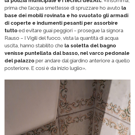
la polizia municipale e i tecnici dell’Atc
. «Insomma,
prima che l’acqua smettesse di spruzzare ho avuto
la
base dei mobili rovinata e ho svuotato gli armadi
di coperte e indumenti pesanti per assorbire
tutto
ed evitare guai peggiori – prosegue la signora
Rauso – I Vigili del fuoco, vista la quantità di acqua
uscita, hanno stabilito che
la soletta del bagno
venisse puntellata dal basso, nel varco pedonale
del palazzo
per andare dal giardino anteriore a quello
posteriore. E così è da inizio luglio».