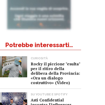
Potrebbe interessarti...
CURIOSITÀ
Rocky il piccione "esulta"
per il ritiro della
delibera della Provincia:
«Ora un dialogo
costruttivo» (Video)
SU YOUTUBE E SPOTIFY
Asti Confidential
incontra l'influencer