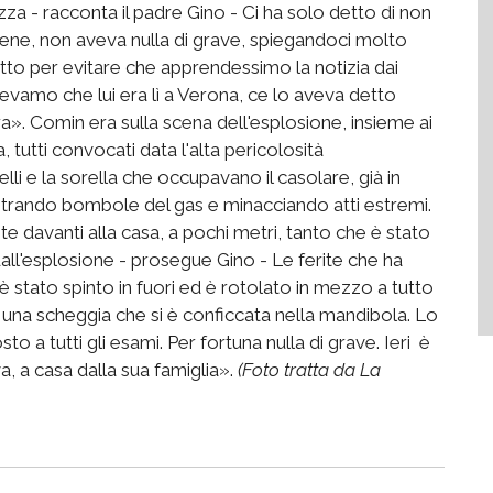
zza - racconta il padre Gino - Ci ha solo detto di non
ene, non aveva nulla di grave, spiegandoci molto
tto per evitare che apprendessimo la notizia dai
evamo che lui era lì a Verona, ce lo aveva detto
». Comin era sulla scena dell'esplosione, insieme ai
 tutti convocati data l'alta pericolosità
lli e la sorella che occupavano il casolare, già in
trando bombole del gas e minacciando atti estremi.
te davanti alla casa, a pochi metri, tanto che è stato
dall'esplosione - prosegue Gino - Le ferite che ha
 è stato spinto in fuori ed è rotolato in mezzo a tutto
ad una scheggia che si è conficcata nella mandibola. Lo
 a tutti gli esami. Per fortuna nulla di grave. Ieri è
, a casa dalla sua famiglia».
(Foto tratta da La