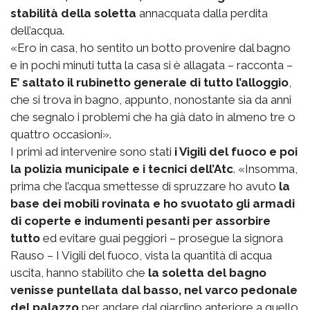
stabilità della soletta
annacquata dalla perdita
dell’acqua.
«Ero in casa, ho sentito un botto provenire dal bagno
e in pochi minuti tutta la casa si è allagata – racconta –
E’ saltato il rubinetto generale di tutto l’alloggio
,
che si trova in bagno, appunto, nonostante sia da anni
che segnalo i problemi che ha già dato in almeno tre o
quattro occasioni».
I primi ad intervenire sono stati
i Vigili del fuoco e poi
la polizia municipale e i tecnici dell’Atc
. «Insomma,
prima che l’acqua smettesse di spruzzare ho avuto
la
base dei mobili rovinata e ho svuotato gli armadi
di coperte e indumenti pesanti per assorbire
tutto
ed evitare guai peggiori – prosegue la signora
Rauso – I Vigili del fuoco, vista la quantità di acqua
uscita, hanno stabilito che
la soletta del bagno
venisse puntellata dal basso, nel varco pedonale
del palazzo
per andare dal giardino anteriore a quello