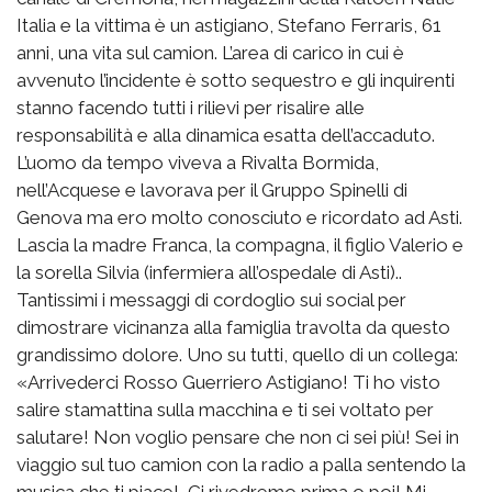
Italia e la vittima è un astigiano, Stefano Ferraris, 61
anni, una vita sul camion. L’area di carico in cui è
avvenuto l’incidente è sotto sequestro e gli inquirenti
stanno facendo tutti i rilievi per risalire alle
responsabilità e alla dinamica esatta dell’accaduto.
L’uomo da tempo viveva a Rivalta Bormida,
nell’Acquese e lavorava per il Gruppo Spinelli di
Genova ma ero molto conosciuto e ricordato ad Asti.
Lascia la madre Franca, la compagna, il figlio Valerio e
la sorella Silvia (infermiera all’ospedale di Asti)..
Tantissimi i messaggi di cordoglio sui social per
dimostrare vicinanza alla famiglia travolta da questo
grandissimo dolore. Uno su tutti, quello di un collega:
«Arrivederci Rosso Guerriero Astigiano! Ti ho visto
salire stamattina sulla macchina e ti sei voltato per
salutare! Non voglio pensare che non ci sei più! Sei in
viaggio sul tuo camion con la radio a palla sentendo la
musica che ti piace! Ci rivedremo prima o poi! Mi