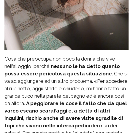
Cosa che preoccupa non poco la donna che vive
nell’alloggio, perché
nessuno le ha detto quanto
possa essere pericolosa questa situazione
. Che si
va ad aggiungere ad un altro problema. «Per accedere
al rubinetto, aggiustarlo e chiuderlo, mi hanno fatto un
grande buco nella parete del bagno ed è ancora così
da allora.
A peggiorare le cose il fatto che da quel
varco escano scarafaggi e, a detta di altri
inquilini, rischio anche di avere visite sgradite di
topi che vivono nelle intercapedini
dei muri dei
palazzi. Per questo motivo ho “blindato” con scatole