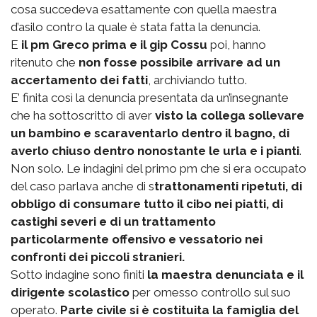
cosa succedeva esattamente con quella maestra
d’asilo contro la quale è stata fatta la denuncia.
E
il pm Greco prima e il gip Cossu
poi, hanno
ritenuto che
non fosse possibile arrivare ad un
accertamento dei fatti
, archiviando tutto.
E’ finita così la denuncia presentata da un’insegnante
che ha sottoscritto di aver
visto la collega sollevare
un bambino e scaraventarlo dentro il bagno, di
averlo chiuso dentro nonostante le urla e i pianti
.
Non solo. Le indagini del primo pm che si era occupato
del caso parlava anche di s
trattonamenti ripetuti, di
obbligo di consumare tutto il cibo nei piatti, di
castighi severi e di un trattamento
particolarmente offensivo e vessatorio nei
confronti dei piccoli stranieri.
Sotto indagine sono finiti
la maestra denunciata e il
dirigente scolastico
per omesso controllo sul suo
operato.
Parte civile si è costituita la famiglia del