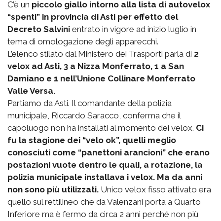
C’è un
piccolo giallo intorno alla lista di autovelox
“spenti” in provincia di Asti per effetto del
Decreto Salvini
entrato in vigore ad inizio luglio in
tema di omologazione degli apparecchi.
L’elenco stilato dal Ministero dei Trasporti parla di
2
velox ad Asti, 3 a Nizza Monferrato, 1 a San
Damiano e 1 nell’Unione Collinare Monferrato
Valle Versa.
Partiamo da Asti. Il comandante della polizia
municipale, Riccardo Saracco, conferma che il
capoluogo non ha installati al momento dei velox.
Ci
fu la stagione dei “velo ok”, quelli meglio
conosciuti come “panettoni arancioni” che erano
postazioni vuote dentro le quali, a rotazione, la
polizia municipale installava i velox. Ma da anni
non sono più utilizzati.
Unico velox fisso attivato era
quello sul rettilineo che da Valenzani porta a Quarto
Inferiore ma è fermo da circa 2 anni perché non più