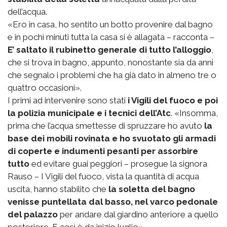
dell’acqua.
«Ero in casa, ho sentito un botto provenire dal bagno
e in pochi minuti tutta la casa si è allagata – racconta –
E’ saltato il rubinetto generale di tutto l’alloggio
,
che si trova in bagno, appunto, nonostante sia da anni
che segnalo i problemi che ha già dato in almeno tre o
quattro occasioni».
I primi ad intervenire sono stati
i Vigili del fuoco e poi
la polizia municipale e i tecnici dell’Atc
. «Insomma,
prima che l’acqua smettesse di spruzzare ho avuto
la
base dei mobili rovinata e ho svuotato gli armadi
di coperte e indumenti pesanti per assorbire
tutto
ed evitare guai peggiori – prosegue la signora
Rauso – I Vigili del fuoco, vista la quantità di acqua
uscita, hanno stabilito che
la soletta del bagno
venisse puntellata dal basso, nel varco pedonale
del palazzo
per andare dal giardino anteriore a quello
posteriore. E così è da inizio luglio».