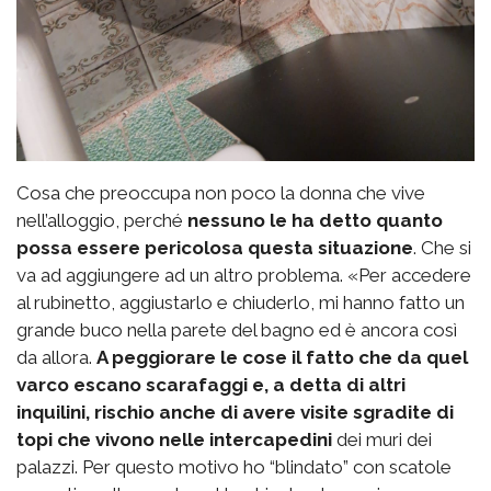
Cosa che preoccupa non poco la donna che vive
nell’alloggio, perché
nessuno le ha detto quanto
possa essere pericolosa questa situazione
. Che si
va ad aggiungere ad un altro problema. «Per accedere
al rubinetto, aggiustarlo e chiuderlo, mi hanno fatto un
grande buco nella parete del bagno ed è ancora così
da allora.
A peggiorare le cose il fatto che da quel
varco escano scarafaggi e, a detta di altri
inquilini, rischio anche di avere visite sgradite di
topi che vivono nelle intercapedini
dei muri dei
palazzi. Per questo motivo ho “blindato” con scatole