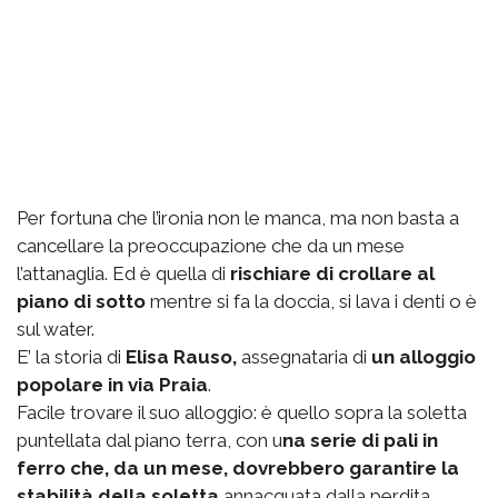
Per fortuna che l’ironia non le manca, ma non basta a
cancellare la preoccupazione che da un mese
l’attanaglia. Ed è quella di
rischiare di crollare al
piano di sotto
mentre si fa la doccia, si lava i denti o è
sul water.
E’ la storia di
Elisa Rauso,
assegnataria di
un alloggio
popolare in via Praia
.
Facile trovare il suo alloggio: è quello sopra la soletta
puntellata dal piano terra, con u
na serie di pali in
ferro che, da un mese, dovrebbero garantire la
stabilità della soletta
annacquata dalla perdita