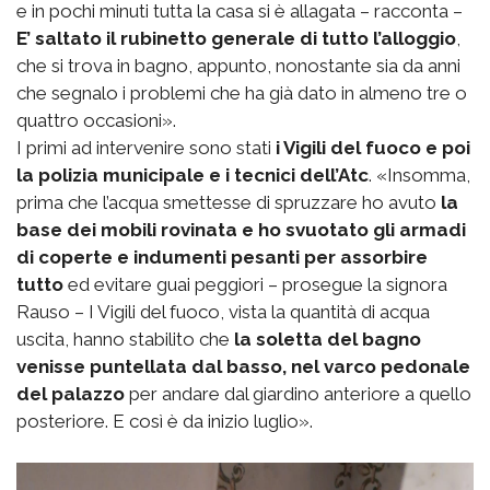
e in pochi minuti tutta la casa si è allagata – racconta –
E’ saltato il rubinetto generale di tutto l’alloggio
,
che si trova in bagno, appunto, nonostante sia da anni
che segnalo i problemi che ha già dato in almeno tre o
quattro occasioni».
I primi ad intervenire sono stati
i Vigili del fuoco e poi
la polizia municipale e i tecnici dell’Atc
. «Insomma,
prima che l’acqua smettesse di spruzzare ho avuto
la
base dei mobili rovinata e ho svuotato gli armadi
di coperte e indumenti pesanti per assorbire
tutto
ed evitare guai peggiori – prosegue la signora
Rauso – I Vigili del fuoco, vista la quantità di acqua
uscita, hanno stabilito che
la soletta del bagno
venisse puntellata dal basso, nel varco pedonale
del palazzo
per andare dal giardino anteriore a quello
posteriore. E così è da inizio luglio».