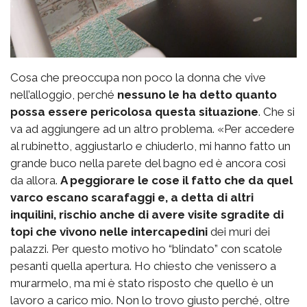
Cosa che preoccupa non poco la donna che vive
nell’alloggio, perché
nessuno le ha detto quanto
possa essere pericolosa questa situazione
. Che si
va ad aggiungere ad un altro problema. «Per accedere
al rubinetto, aggiustarlo e chiuderlo, mi hanno fatto un
grande buco nella parete del bagno ed è ancora così
da allora.
A peggiorare le cose il fatto che da quel
varco escano scarafaggi e, a detta di altri
inquilini, rischio anche di avere visite sgradite di
topi che vivono nelle intercapedini
dei muri dei
palazzi. Per questo motivo ho “blindato” con scatole
pesanti quella apertura. Ho chiesto che venissero a
murarmelo, ma mi è stato risposto che quello è un
lavoro a carico mio. Non lo trovo giusto perché, oltre