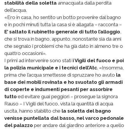
stabilità della soletta
annacquata dalla perdita
dell’acqua.
«Ero in casa, ho sentito un botto provenire dal bagno
e in pochi minuti tutta la casa si è allagata – racconta –
E’ saltato il rubinetto generale di tutto l’alloggio
,
che si trova in bagno, appunto, nonostante sia da anni
che segnalo i problemi che ha già dato in almeno tre o
quattro occasioni».
I primi ad intervenire sono stati
i Vigili del fuoco e poi
la polizia municipale e i tecnici dell’Atc
. «Insomma,
prima che l’acqua smettesse di spruzzare ho avuto
la
base dei mobili rovinata e ho svuotato gli armadi
di coperte e indumenti pesanti per assorbire
tutto
ed evitare guai peggiori – prosegue la signora
Rauso – I Vigili del fuoco, vista la quantità di acqua
uscita, hanno stabilito che
la soletta del bagno
venisse puntellata dal basso, nel varco pedonale
del palazzo
per andare dal giardino anteriore a quello