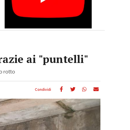
azie ai "puntelli"
bo rotto