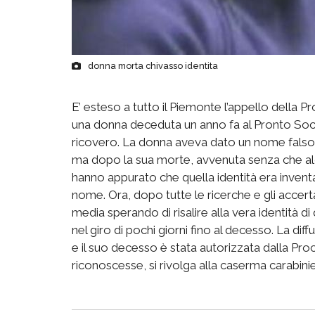
donna morta chivasso identita
E’ esteso a tutto il Piemonte l’appello della 
una donna deceduta un anno fa al Pronto Socc
ricovero. La donna aveva dato un nome falso, “
ma dopo la sua morte, avvenuta senza che alcu
hanno appurato che quella identità era inventa
nome. Ora, dopo tutte le ricerche e gli accerta
media sperando di risalire alla vera identità d
nel giro di pochi giorni fino al decesso. La dif
e il suo decesso è stata autorizzata dalla Proc
riconoscesse, si rivolga alla caserma carabinieri