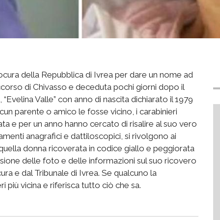
Procura della Repubblica di Ivrea per dare un nome ad
orso di Chivasso e deceduta pochi giorni dopo il
Evelina Valle” con anno di nascita dichiarato il 1979
n parente o amico le fosse vicino, i carabinieri
ta e per un anno hanno cercato di risalire al suo vero
menti anagrafici e dattiloscopici, si rivolgono ai
i quella donna ricoverata in codice giallo e peggiorata
fusione delle foto e delle informazioni sul suo ricovero
ura e dal Tribunale di Ivrea. Se qualcuno la
 più vicina e riferisca tutto ciò che sa.