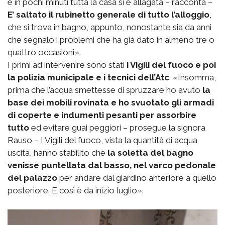
e in pochi minuti tutta la casa si è allagata – racconta –
E’ saltato il rubinetto generale di tutto l’alloggio
,
che si trova in bagno, appunto, nonostante sia da anni
che segnalo i problemi che ha già dato in almeno tre o
quattro occasioni».
I primi ad intervenire sono stati
i Vigili del fuoco e poi
la polizia municipale e i tecnici dell’Atc
. «Insomma,
prima che l’acqua smettesse di spruzzare ho avuto
la
base dei mobili rovinata e ho svuotato gli armadi
di coperte e indumenti pesanti per assorbire
tutto
ed evitare guai peggiori – prosegue la signora
Rauso – I Vigili del fuoco, vista la quantità di acqua
uscita, hanno stabilito che
la soletta del bagno
venisse puntellata dal basso, nel varco pedonale
del palazzo
per andare dal giardino anteriore a quello
posteriore. E così è da inizio luglio».