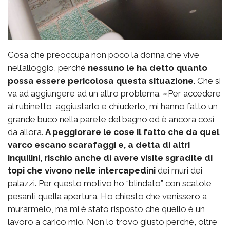
Cosa che preoccupa non poco la donna che vive
nell’alloggio, perché
nessuno le ha detto quanto
possa essere pericolosa questa situazione
. Che si
va ad aggiungere ad un altro problema. «Per accedere
al rubinetto, aggiustarlo e chiuderlo, mi hanno fatto un
grande buco nella parete del bagno ed è ancora così
da allora.
A peggiorare le cose il fatto che da quel
varco escano scarafaggi e, a detta di altri
inquilini, rischio anche di avere visite sgradite di
topi che vivono nelle intercapedini
dei muri dei
palazzi. Per questo motivo ho “blindato” con scatole
pesanti quella apertura. Ho chiesto che venissero a
murarmelo, ma mi è stato risposto che quello è un
lavoro a carico mio. Non lo trovo giusto perché, oltre