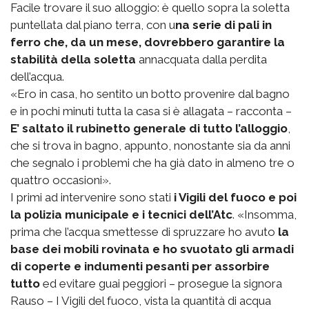
Facile trovare il suo alloggio: è quello sopra la soletta
puntellata dal piano terra, con u
na serie di pali in
ferro che, da un mese, dovrebbero garantire la
stabilità della soletta
annacquata dalla perdita
dell’acqua.
«Ero in casa, ho sentito un botto provenire dal bagno
e in pochi minuti tutta la casa si è allagata – racconta –
E’ saltato il rubinetto generale di tutto l’alloggio
,
che si trova in bagno, appunto, nonostante sia da anni
che segnalo i problemi che ha già dato in almeno tre o
quattro occasioni».
I primi ad intervenire sono stati
i Vigili del fuoco e poi
la polizia municipale e i tecnici dell’Atc
. «Insomma,
prima che l’acqua smettesse di spruzzare ho avuto
la
base dei mobili rovinata e ho svuotato gli armadi
di coperte e indumenti pesanti per assorbire
tutto
ed evitare guai peggiori – prosegue la signora
Rauso – I Vigili del fuoco, vista la quantità di acqua