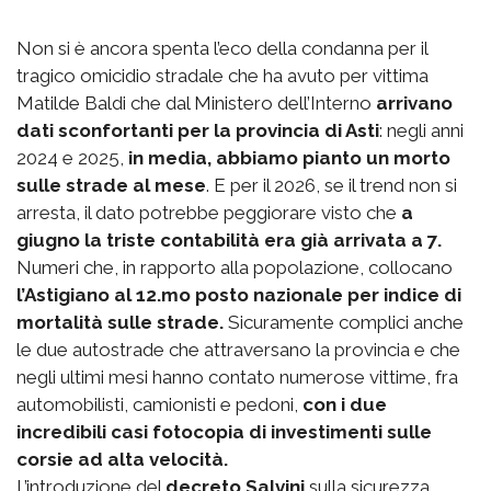
Non si è ancora spenta l’eco della condanna per il
tragico omicidio stradale che ha avuto per vittima
Matilde Baldi che dal Ministero dell’Interno
arrivano
dati sconfortanti per la provincia di Asti
: negli anni
2024 e 2025,
in media, abbiamo pianto un morto
sulle strade al mese
. E per il 2026, se il trend non si
arresta, il dato potrebbe peggiorare visto che
a
giugno la triste contabilità era già arrivata a 7.
Numeri che, in rapporto alla popolazione, collocano
l’Astigiano al 12.mo posto nazionale per indice di
mortalità sulle strade.
Sicuramente complici anche
le due autostrade che attraversano la provincia e che
negli ultimi mesi hanno contato numerose vittime, fra
automobilisti, camionisti e pedoni,
con i due
incredibili casi fotocopia di investimenti sulle
corsie ad alta velocità.
L’introduzione del
decreto Salvini
sulla sicurezza