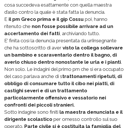
cosa succedeva esattamente con quella maestra
d’asilo contro la quale è stata fatta la denuncia.
E
il pm Greco prima e il gip Cossu
poi, hanno
ritenuto che
non fosse possibile arrivare ad un
accertamento dei fatti
, archiviando tutto.
E’ finita così la denuncia presentata da un’insegnante
che ha sottoscritto di aver
visto la collega sollevare
un bambino e scaraventarlo dentro il bagno, di
averlo chiuso dentro nonostante le urla e i pianti
.
Non solo. Le indagini del primo pm che si era occupato
del caso parlava anche di s
trattonamenti ripetuti, di
obbligo di consumare tutto il cibo nei piatti, di
castighi severi e di un trattamento
particolarmente offensivo e vessatorio nei
confronti dei piccoli stranieri.
Sotto indagine sono finiti
la maestra denunciata e il
dirigente scolastico
per omesso controllo sul suo
operato.
Parte civile si è costituita la famiglia del