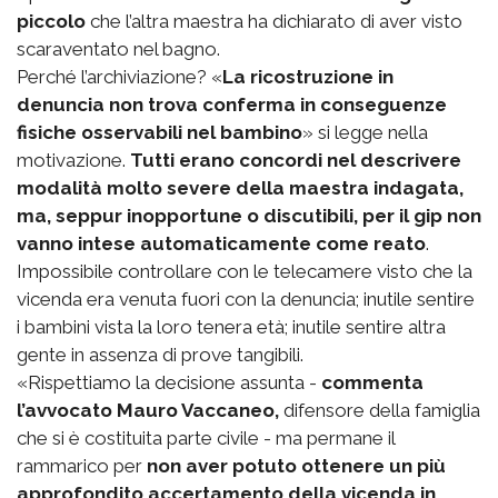
piccolo
che l’altra maestra ha dichiarato di aver visto
scaraventato nel bagno.
Perché l’archiviazione? «
La ricostruzione in
denuncia non trova conferma in conseguenze
fisiche osservabili nel bambino
» si legge nella
motivazione.
Tutti erano concordi nel descrivere
modalità molto severe della maestra indagata,
ma, seppur inopportune o discutibili, per il gip non
vanno intese automaticamente come reato
.
Impossibile controllare con le telecamere visto che la
vicenda era venuta fuori con la denuncia; inutile sentire
i bambini vista la loro tenera età; inutile sentire altra
gente in assenza di prove tangibili.
«Rispettiamo la decisione assunta -
commenta
l’avvocato Mauro Vaccaneo,
difensore della famiglia
che si è costituita parte civile - ma permane il
rammarico per
non aver potuto ottenere un più
approfondito accertamento della vicenda in