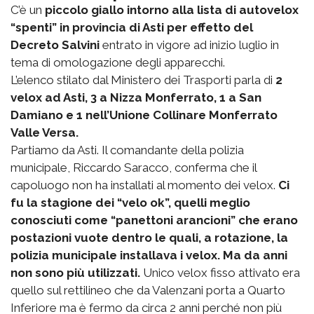
C’è un
piccolo giallo intorno alla lista di autovelox
“spenti” in provincia di Asti per effetto del
Decreto Salvini
entrato in vigore ad inizio luglio in
tema di omologazione degli apparecchi.
L’elenco stilato dal Ministero dei Trasporti parla di
2
velox ad Asti, 3 a Nizza Monferrato, 1 a San
Damiano e 1 nell’Unione Collinare Monferrato
Valle Versa.
Partiamo da Asti. Il comandante della polizia
municipale, Riccardo Saracco, conferma che il
capoluogo non ha installati al momento dei velox.
Ci
fu la stagione dei “velo ok”, quelli meglio
conosciuti come “panettoni arancioni” che erano
postazioni vuote dentro le quali, a rotazione, la
polizia municipale installava i velox. Ma da anni
non sono più utilizzati.
Unico velox fisso attivato era
quello sul rettilineo che da Valenzani porta a Quarto
Inferiore ma è fermo da circa 2 anni perché non più