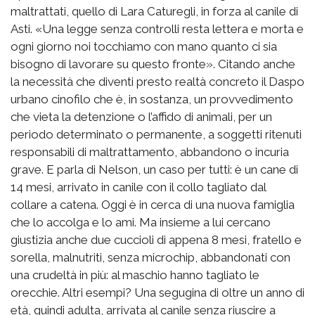
maltrattati, quello di Lara Caturegli, in forza al canile di
Asti. «Una legge senza controlli resta lettera e morta e
ogni giorno noi tocchiamo con mano quanto ci sia
bisogno di lavorare su questo fronte». Citando anche
la necessità che diventi presto realtà concreto il Daspo
urbano cinofilo che è, in sostanza, un provvedimento
che vieta la detenzione o l’affido di animali, per un
periodo determinato o permanente, a soggetti ritenuti
responsabili di maltrattamento, abbandono o incuria
grave. E parla di Nelson, un caso per tutti: è un cane di
14 mesi, arrivato in canile con il collo tagliato dal
collare a catena. Oggi è in cerca di una nuova famiglia
che lo accolga e lo ami. Ma insieme a lui cercano
giustizia anche due cuccioli di appena 8 mesi, fratello e
sorella, malnutriti, senza microchip, abbandonati con
una crudeltà in più: al maschio hanno tagliato le
orecchie. Altri esempi? Una segugina di oltre un anno di
età, quindi adulta, arrivata al canile senza riuscire a