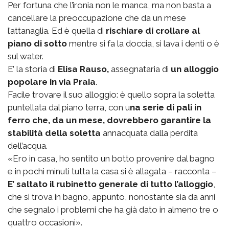
Per fortuna che l’ironia non le manca, ma non basta a
cancellare la preoccupazione che da un mese
l’attanaglia. Ed è quella di
rischiare di crollare al
piano di sotto
mentre si fa la doccia, si lava i denti o è
sul water.
E’ la storia di
Elisa Rauso,
assegnataria di
un alloggio
popolare in via Praia
.
Facile trovare il suo alloggio: è quello sopra la soletta
puntellata dal piano terra, con u
na serie di pali in
ferro che, da un mese, dovrebbero garantire la
stabilità della soletta
annacquata dalla perdita
dell’acqua.
«Ero in casa, ho sentito un botto provenire dal bagno
e in pochi minuti tutta la casa si è allagata – racconta –
E’ saltato il rubinetto generale di tutto l’alloggio
,
che si trova in bagno, appunto, nonostante sia da anni
che segnalo i problemi che ha già dato in almeno tre o
quattro occasioni».