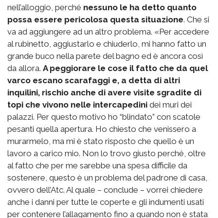
nell’alloggio, perché
nessuno le ha detto quanto
possa essere pericolosa questa situazione
. Che si
va ad aggiungere ad un altro problema. «Per accedere
al rubinetto, aggiustarlo e chiuderlo, mi hanno fatto un
grande buco nella parete del bagno ed è ancora così
da allora.
A peggiorare le cose il fatto che da quel
varco escano scarafaggi e, a detta di altri
inquilini, rischio anche di avere visite sgradite di
topi che vivono nelle intercapedini
dei muri dei
palazzi. Per questo motivo ho “blindato” con scatole
pesanti quella apertura. Ho chiesto che venissero a
murarmelo, ma mi è stato risposto che quello è un
lavoro a carico mio. Non lo trovo giusto perché, oltre
al fatto che per me sarebbe una spesa difficile da
sostenere, questo è un problema del padrone di casa,
ovvero dell’Atc. Al quale – conclude – vorrei chiedere
anche i danni per tutte le coperte e gli indumenti usati
per contenere l’allagamento fino a quando non è stata