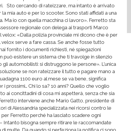
ri. Sto cercando di rateizzare, ma intanto è arrivato
la mia auto e per lo scooter. Sono stati affidati a una
zia. Ma io con quella macchina ci lavoro». Ferretto sta
Assessore regionale con delega ai trasporti Marco
l velox: «Dalla polizia provinciale mi dicono che è per
el velox serve a fare cassa. Se anche fosse tutto
 fornito i documenti richiesti, né spiegazioni
n può esistere un sistema che ti travolge in silenzio
gli automobilisti: si distruggono le persone». L'unica
soluzione se non rateizzare il tutto e pagare mano a
adagna 1100 euro al mese se va bene, significa
 prossimi… Chi lo sa? 10 anni? Quello che voglio
to ai concittadini di cosa mi aspetterà, senza che sia
erretto interviene anche Mario Gatto, presidente di
 di Alessandria specializzata nei ricorsi contro le
e per Ferretto perché ha lasciato scadere ogni
da – Intanto bisogna sempre ritirare le raccomandate
 di multe. Da quando si perfeziona la notifica ci sono