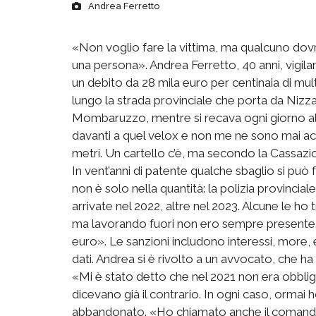
Andrea Ferretto
«Non voglio fare la vittima, ma qualcuno dovrà
una persona». Andrea Ferretto, 40 anni, vigila
un debito da 28 mila euro per centinaia di mu
lungo la strada provinciale che porta da Niz
Mombaruzzo, mentre si recava ogni giorno al
davanti a quel velox e non me ne sono mai acc
metri. Un cartello c’è, ma secondo la Cassazio
In vent’anni di patente qualche sbaglio si può
non è solo nella quantità: la polizia provincia
arrivate nel 2022, altre nel 2023. Alcune le ho t
ma lavorando fuori non ero sempre presente. A
euro». Le sanzioni includono interessi, more
dati. Andrea si è rivolto a un avvocato, che h
«Mi è stato detto che nel 2021 non era obbli
dicevano già il contrario. In ogni caso, ormai 
abbandonato. «Ho chiamato anche il comandant