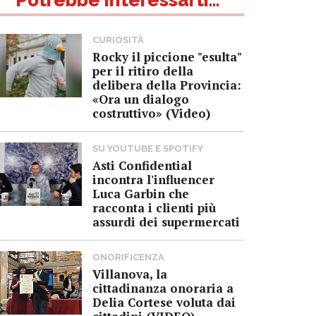
CURIOSITÀ
Rocky il piccione "esulta"
per il ritiro della
delibera della Provincia:
«Ora un dialogo
costruttivo» (Video)
SU YOUTUBE E SPOTIFY
Asti Confidential
incontra l'influencer
Luca Garbin che
racconta i clienti più
assurdi dei supermercati
ONORIFICENZA
Villanova, la
cittadinanza onoraria a
Delia Cortese voluta dai