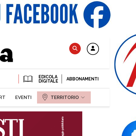
EDICOLA
ABBONAMENTI
DIGITALE
RT
EVENTI
TERRITORIO