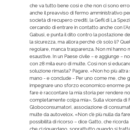
che va tutto bene così e che non ci sono erro
anche il preavviso di fermo amministrativo per 
società di recupero crediti, la Gefil di La Spe
cercando di entrare in contatto anche con l'
Gabusi, e punta il dito contro la postazione de
la sicurezza, ma allora perché c’è solo lì? Qu
regolare, manca trasparenza. Non mi hanno mai
esaustive. In un Paese civile – e aggiunge – no
con 28 mila euro di multe. Così non si educano 
soluzione rimasta? Pagare. «Non ho più altra 
mano - e conclude - Per uno come me, che gu
impegnare uno sforzo economico enorme per i
fare è raccontare la mia storia per rendere no
completamente colpa mia». Sulla vicenda di F
Globoconsumatori, associazione di consumatori
multe da autovelox. «Non c’è più nulla da far
possibilità di ricorso – dice Gatto, che ricor
che ci riguardano, soprattutto quando si tratta