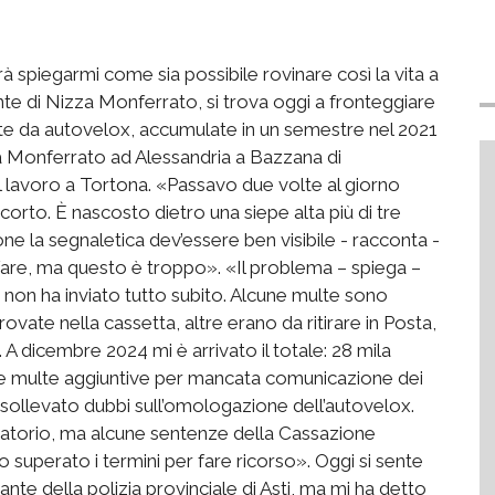
 spiegarmi come sia possibile rovinare così la vita a
nte di Nizza Monferrato, si trova oggi a fronteggiare
lte da autovelox, accumulate in un semestre nel 2021
za Monferrato ad Alessandria a Bazzana di
 lavoro a Tortona. «Passavo due volte al giorno
orto. È nascosto dietro una siepe alta più di tre
ne la segnaletica dev’essere ben visibile - racconta -
 fare, ma questo è troppo». «Il problema – spiega –
le non ha inviato tutto subito. Alcune multe sono
rovate nella cassetta, altre erano da ritirare in Posta,
 dicembre 2024 mi è arrivato il totale: 28 mila
, e multe aggiuntive per mancata comunicazione dei
a sollevato dubbi sull’omologazione dell’autovelox.
gatorio, ma alcune sentenze della Cassazione
ho superato i termini per fare ricorso». Oggi si sente
e della polizia provinciale di Asti, ma mi ha detto