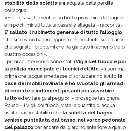
stabilità della soletta
annacquata dalla perdita
dell’acqua.
«Ero in casa, ho sentito un botto provenire dal bagno
e in pochi minuti tutta la casa si è allagata – racconta –
E’ saltato il rubinetto generale di tutto l’alloggio
,
che si trova in bagno, appunto, nonostante sia da anni
che segnalo i problemi che ha già dato in almeno tre o
quattro occasioni».
I primi ad intervenire sono stati
i Vigili del fuoco e poi
la polizia municipale e i tecnici dell’Atc
. «Insomma,
prima che l’acqua smettesse di spruzzare ho avuto
la
base dei mobili rovinata e ho svuotato gli armadi
di coperte e indumenti pesanti per assorbire
tutto
ed evitare guai peggiori – prosegue la signora
Rauso – I Vigili del fuoco, vista la quantità di acqua
uscita, hanno stabilito che
la soletta del bagno
venisse puntellata dal basso, nel varco pedonale
del palazzo
per andare dal giardino anteriore a quello