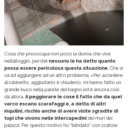
Cosa che preoccupa non poco la donna che vive
nell’alloggio, perché
nessuno le ha detto quanto
possa essere pericolosa questa situazione
. Che si
va ad aggiungere ad un altro problema. «Per accedere
al rubinetto, aggiustarlo e chiuderlo, mi hanno fatto un
grande buco nella parete del bagno ed è ancora così
da allora.
A peggiorare le cose il fatto che da quel
varco escano scarafaggi e, a detta di altri
inquilini, rischio anche di avere visite sgradite di
topi che vivono nelle intercapedini
dei muri dei
palazzi. Per questo motivo ho “blindato” con scatole