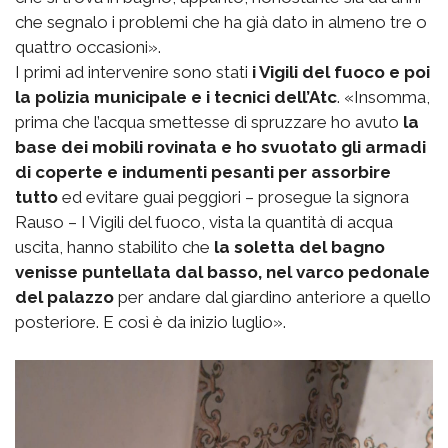
che segnalo i problemi che ha già dato in almeno tre o
quattro occasioni».
I primi ad intervenire sono stati
i Vigili del fuoco e poi
la polizia municipale e i tecnici dell’Atc
. «Insomma,
prima che l’acqua smettesse di spruzzare ho avuto
la
base dei mobili rovinata e ho svuotato gli armadi
di coperte e indumenti pesanti per assorbire
tutto
ed evitare guai peggiori – prosegue la signora
Rauso – I Vigili del fuoco, vista la quantità di acqua
uscita, hanno stabilito che
la soletta del bagno
venisse puntellata dal basso, nel varco pedonale
del palazzo
per andare dal giardino anteriore a quello
posteriore. E così è da inizio luglio».