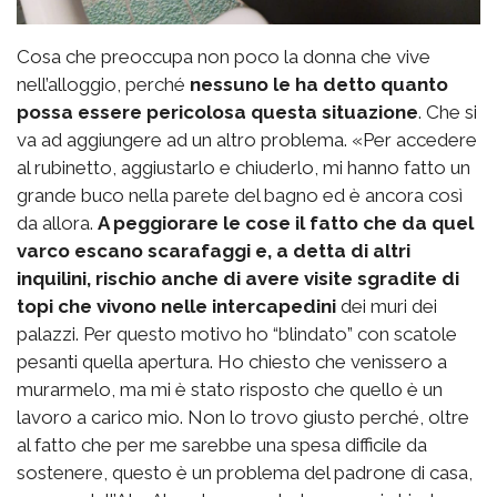
Cosa che preoccupa non poco la donna che vive
nell’alloggio, perché
nessuno le ha detto quanto
possa essere pericolosa questa situazione
. Che si
va ad aggiungere ad un altro problema. «Per accedere
al rubinetto, aggiustarlo e chiuderlo, mi hanno fatto un
grande buco nella parete del bagno ed è ancora così
da allora.
A peggiorare le cose il fatto che da quel
varco escano scarafaggi e, a detta di altri
inquilini, rischio anche di avere visite sgradite di
topi che vivono nelle intercapedini
dei muri dei
palazzi. Per questo motivo ho “blindato” con scatole
pesanti quella apertura. Ho chiesto che venissero a
murarmelo, ma mi è stato risposto che quello è un
lavoro a carico mio. Non lo trovo giusto perché, oltre
al fatto che per me sarebbe una spesa difficile da
sostenere, questo è un problema del padrone di casa,