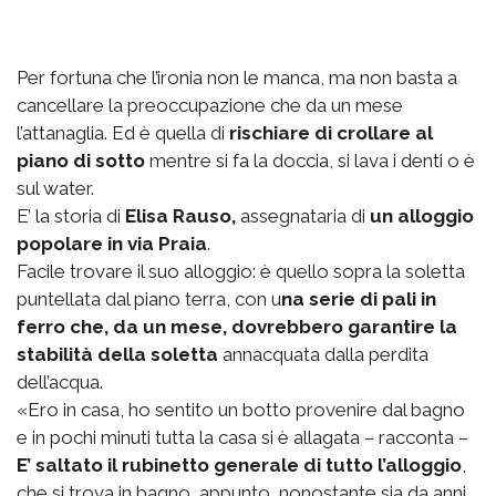
Per fortuna che l’ironia non le manca, ma non basta a
cancellare la preoccupazione che da un mese
l’attanaglia. Ed è quella di
rischiare di crollare al
piano di sotto
mentre si fa la doccia, si lava i denti o è
sul water.
E’ la storia di
Elisa Rauso,
assegnataria di
un alloggio
popolare in via Praia
.
Facile trovare il suo alloggio: è quello sopra la soletta
puntellata dal piano terra, con u
na serie di pali in
ferro che, da un mese, dovrebbero garantire la
stabilità della soletta
annacquata dalla perdita
dell’acqua.
«Ero in casa, ho sentito un botto provenire dal bagno
e in pochi minuti tutta la casa si è allagata – racconta –
E’ saltato il rubinetto generale di tutto l’alloggio
,
che si trova in bagno, appunto, nonostante sia da anni