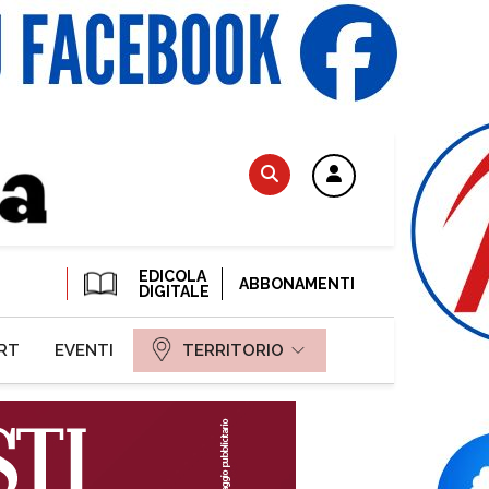
EDICOLA
ABBONAMENTI
DIGITALE
RT
EVENTI
TERRITORIO