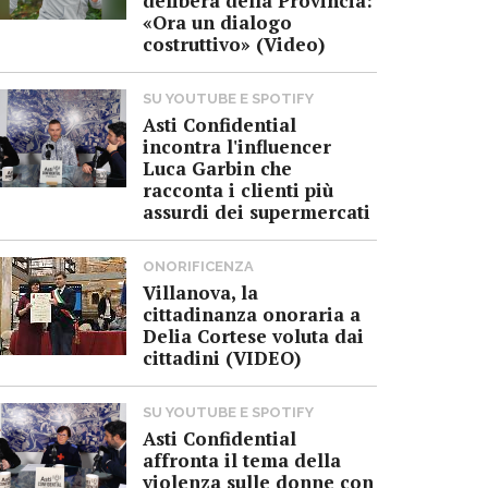
delibera della Provincia:
«Ora un dialogo
costruttivo» (Video)
SU YOUTUBE E SPOTIFY
Asti Confidential
incontra l'influencer
Luca Garbin che
racconta i clienti più
assurdi dei supermercati
ONORIFICENZA
Villanova, la
cittadinanza onoraria a
Delia Cortese voluta dai
cittadini (VIDEO)
SU YOUTUBE E SPOTIFY
Asti Confidential
affronta il tema della
violenza sulle donne con