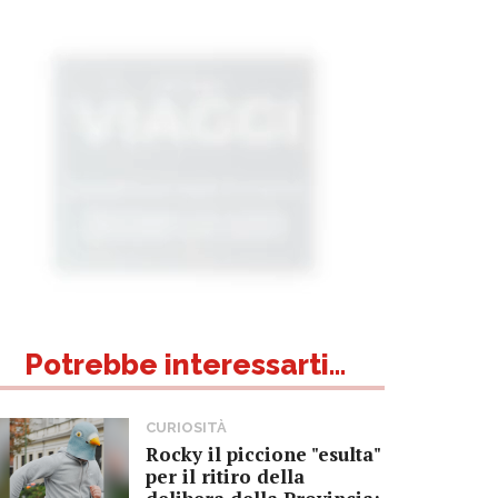
Potrebbe interessarti...
CURIOSITÀ
Rocky il piccione "esulta"
per il ritiro della