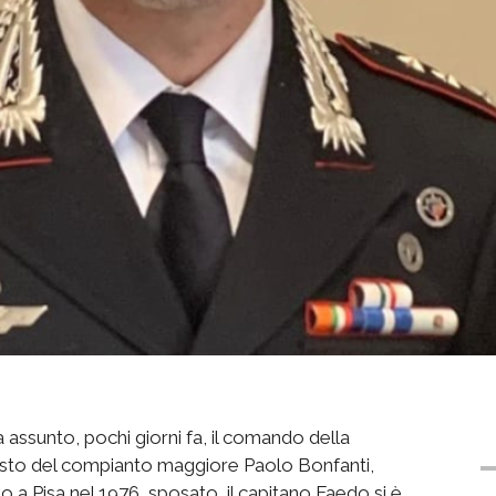
 assunto, pochi giorni fa, il comando della
osto del compianto maggiore Paolo Bonfanti,
 Pisa nel 1976, sposato, il capitano Faedo si è