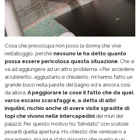
Cosa che preoccupa non poco la donna che vive
nell’alloggio, perché
nessuno le ha detto quanto
possa essere pericolosa questa situazione
. Che si
va ad aggiungere ad un altro problema. «Per accedere
al rubinetto, aggiustarlo e chiuderlo, mi hanno fatto un
grande buco nella parete del bagno ed è ancora così
da allora.
A peggiorare le cose il fatto che da quel
varco escano scarafaggi e, a detta di altri
inquilini, rischio anche di avere visite sgradite di
topi che vivono nelle intercapedini
dei muri dei
palazzi. Per questo motivo ho “blindato” con scatole
pesanti quella apertura. Ho chiesto che venissero a
murarmelo, ma mi è stato risposto che quello è un