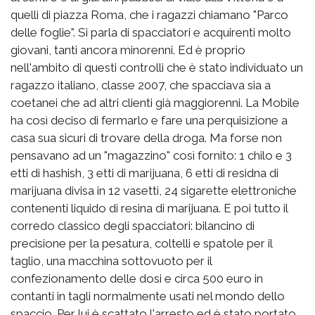
quelli di piazza Roma, che i ragazzi chiamano "Parco
delle foglie". Si parla di spacciatori e acquirenti molto
giovani, tanti ancora minorenni. Ed è proprio
nell'ambito di questi controlli che è stato individuato un
ragazzo italiano, classe 2007, che spacciava sia a
coetanei che ad altri clienti già maggiorenni. La Mobile
ha così deciso di fermarlo e fare una perquisizione a
casa sua sicuri di trovare della droga. Ma forse non
pensavano ad un "magazzino" così fornito: 1 chilo e 3
etti di hashish, 3 etti di marijuana, 6 etti di residna di
marijuana divisa in 12 vasetti, 24 sigarette elettroniche
contenenti liquido di resina di marijuana. E poi tutto il
corredo classico degli spacciatori: bilancino di
precisione per la pesatura, coltelli e spatole per il
taglio, una macchina sottovuoto per il
confezionamento delle dosi e circa 500 euro in
contanti in tagli normalmente usati nel mondo dello
spaccio. Per lui è scattato l'arresto ed è stato portato