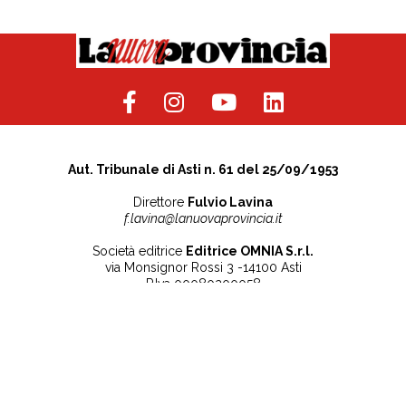
Aut. Tribunale di Asti n. 61 del 25/09/1953
Direttore
Fulvio Lavina
f.lavina@lanuovaprovincia.it
Società editrice
Editrice OMNIA S.r.l.
via Monsignor Rossi 3 -14100 Asti
P.Iva 00080200058
Contatti
Note legali
Tel:
+39 0141 532186
Privacy Policy