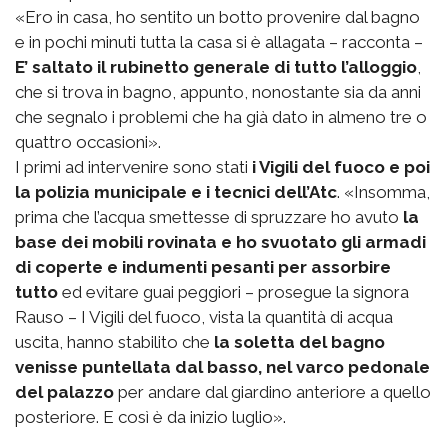
«Ero in casa, ho sentito un botto provenire dal bagno
e in pochi minuti tutta la casa si è allagata – racconta –
E’ saltato il rubinetto generale di tutto l’alloggio
,
che si trova in bagno, appunto, nonostante sia da anni
che segnalo i problemi che ha già dato in almeno tre o
quattro occasioni».
I primi ad intervenire sono stati
i Vigili del fuoco e poi
la polizia municipale e i tecnici dell’Atc
. «Insomma,
prima che l’acqua smettesse di spruzzare ho avuto
la
base dei mobili rovinata e ho svuotato gli armadi
di coperte e indumenti pesanti per assorbire
tutto
ed evitare guai peggiori – prosegue la signora
Rauso – I Vigili del fuoco, vista la quantità di acqua
uscita, hanno stabilito che
la soletta del bagno
venisse puntellata dal basso, nel varco pedonale
del palazzo
per andare dal giardino anteriore a quello
posteriore. E così è da inizio luglio».