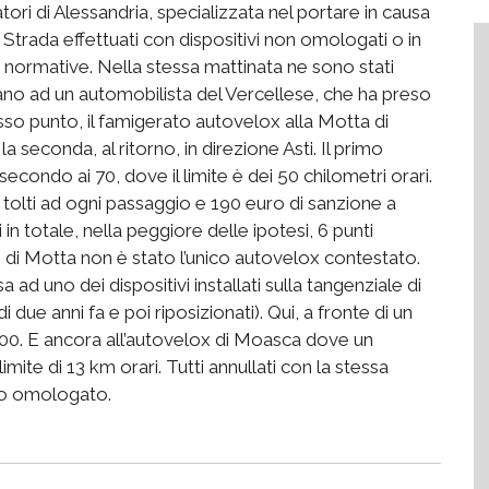
ori di Alessandria, specializzata nel portare in causa
 Strada effettuati con dispositivi non omologati o in
le normative. Nella stessa mattinata ne sono stati
ano ad un automobilista del Vercellese, che ha preso
sso punto, il famigerato autovelox alla Motta di
a seconda, al ritorno, in direzione Asti. Il primo
 secondo ai 70, dove il limite è dei 50 chilometri orari.
 tolti ad ogni passaggio e 190 euro di sanzione a
 in totale, nella peggiore delle ipotesi, 6 punti
o di Motta non è stato l’unico autovelox contestato.
ad uno dei dispositivi installati sulla tangenziale di
di due anni fa e poi riposizionati). Qui, a fronte di un
i 100. E ancora all’autovelox di Moasca dove un
imite di 13 km orari. Tutti annullati con la stessa
to omologato.