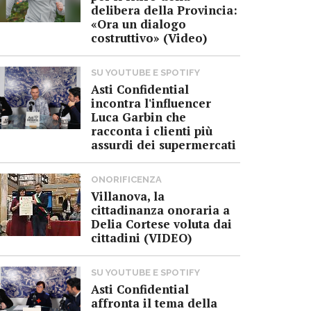
delibera della Provincia:
«Ora un dialogo
costruttivo» (Video)
SU YOUTUBE E SPOTIFY
Asti Confidential
incontra l'influencer
Luca Garbin che
racconta i clienti più
assurdi dei supermercati
ONORIFICENZA
Villanova, la
cittadinanza onoraria a
Delia Cortese voluta dai
cittadini (VIDEO)
SU YOUTUBE E SPOTIFY
Asti Confidential
affronta il tema della