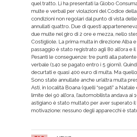
quel tratto. Li ha presentati la Globo Consumat
multe e verbali per violazioni del Codice della
condizioni non regolari dal punto di vista del
annullati quattro. Due di questi appartenenev
due multe nel giro di 2 ore e mezza, nello ste
Costigliole. La prima multa in direzione Alba e l
passaggio è stato registrato agli 80 all’ora e il
Pesanti le conseguenze: tre punti alla patente
verbale (140 se pagato entro i 5 giorni). Quindi
decurtati e quasi 400 euro di multa. Ma quell
Sono state annullate anche un’altra multa presa 
Asti, in località Boana (quelli “segati” a Natale 
limite dei 90 all’ora, l’automobilista andava a
astigiano è stato multato per aver superato il l
motivazione: nessuno degli apparecchi è sta