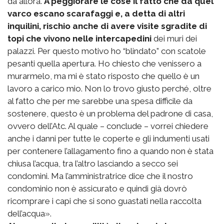
da allora.
A peggiorare le cose il fatto che da quel
varco escano scarafaggi e, a detta di altri
inquilini, rischio anche di avere visite sgradite di
topi che vivono nelle intercapedini
dei muri dei
palazzi. Per questo motivo ho “blindato” con scatole
pesanti quella apertura. Ho chiesto che venissero a
murarmelo, ma mi è stato risposto che quello è un
lavoro a carico mio. Non lo trovo giusto perché, oltre
al fatto che per me sarebbe una spesa difficile da
sostenere, questo è un problema del padrone di casa,
ovvero dell’Atc. Al quale – conclude – vorrei chiedere
anche i danni per tutte le coperte e gli indumenti usati
per contenere l’allagamento fino a quando non è stata
chiusa l’acqua, tra l’altro lasciando a secco sei
condomini. Ma l’amministratrice dice che il nostro
condominio non è assicurato e quindi già dovrò
ricomprare i capi che si sono guastati nella raccolta
dell’acqua».