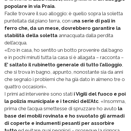
popolare in via Praia
.
Facile trovare il suo alloggio: è quello sopra la soletta
puntellata dal piano terra, con u
na serie di pali in
ferro che, da un mese, dovrebbero garantire la
stabilità della soletta
annacquata dalla perdita
dell’acqua.
«Ero in casa, ho sentito un botto provenire dal bagno
e in pochi minuti tutta la casa si è allagata – racconta –
E’ saltato il rubinetto generale di tutto l’alloggio
,
che si trova in bagno, appunto, nonostante sia da anni
che segnalo i problemi che ha già dato in almeno tre o
quattro occasioni».
I primi ad intervenire sono stati
i Vigili del fuoco e poi
la polizia municipale e i tecnici dell’Atc
. «Insomma,
prima che l’acqua smettesse di spruzzare ho avuto
la
base dei mobili rovinata e ho svuotato gli armadi
di coperte e indumenti pesanti per assorbire
tutto
ed evitare guai peggiori – prosegue la signora