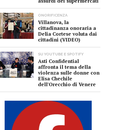
assurdi dei supermercati
ONORIFICENZA
Villanova, la
cittadinanza onoraria a
Delia Cortese voluta dai
cittadini (VIDEO)
SU YOUTUBE E SPOTIFY
Asti Confidential
affronta il tema della
violenza sulle donne con
Elisa Chechile
dell'Orecchio di Venere