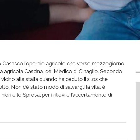
o Casasco l’operaio agricolo che verso mezzogiorno
nda agricola Cascina del Medico di Cinaglio. Secondo
icino alla stalla quando ha ceduto il silos che
lto. Non c’è stato modo di salvargli la vita, è
ieri e lo Spresal per i rilievi e l’accertamento di