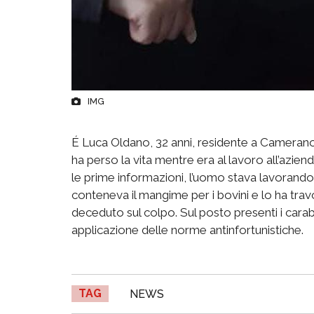
IMG
É Luca Oldano, 32 anni, residente a Cameran
ha perso la vita mentre era al lavoro all’azie
le prime informazioni, l’uomo stava lavorando v
conteneva il mangime per i bovini e lo ha travo
deceduto sul colpo. Sul posto presenti i carabin
applicazione delle norme antinfortunistiche.
TAG
NEWS