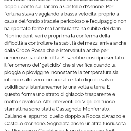
dopo il ponte sul Tanaro a Castello d'Annone. Per
fortuna stava viaggiando a bassa velocità, proprio a
causa del fondo stradale pericoloso e l'equipaggio non
ha riportato ferite ma l'ambulanza ha subito dei danni.
Non incidenti veri e propri ma la conferma della
difficoltà a controllare la stabilità dei mezzi arriva anche
dalla Croce Rossa che è intervenuta anche per
numerose cadute in città. Si sarebbe così ripresentato
il fenomeno del "gelicidio" che si verifica quando la
pioggia o pioviggine, nonostante la temperatura sia
inferiore allo zero, rimane allo stato liquido salvo
solidificarsi istantaneamente una volta a terra. E
questo forma uno strato di ghiaccio trasparente e
molto scivoloso. Altri interventi dei Vigili del fuoco
stamattina sono stati a Castagnole Monferrato,
Calliano e, appunto, quello doppio a Rocca d'Arazzo e
Castello d'Annone. Segnalata anche un'altra fuoriuscita
fra Rioscone e Casabianca. Non si segnalano feriti