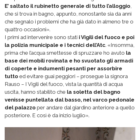
E’ saltato il rubinetto generale di tutto l’alloggio
,
che si trova in bagno, appunto, nonostante sia da anni
che segnalo i problemi che ha già dato in almeno tre o
quattro occasioni».
I primi ad intervenire sono stati
i Vigili del fuoco e poi
la polizia municipale e i tecnici dell’Atc
. «Insomma,
prima che l’acqua smettesse di spruzzare ho avuto
la
base dei mobili rovinata e ho svuotato gli armadi
di coperte e indumenti pesanti per assorbire
tutto
ed evitare guai peggiori – prosegue la signora
Rauso – I Vigili del fuoco, vista la quantità di acqua
uscita, hanno stabilito che
la soletta del bagno
venisse puntellata dal basso, nel varco pedonale
del palazzo
per andare dal giardino anteriore a quello
posteriore. E così è da inizio luglio».