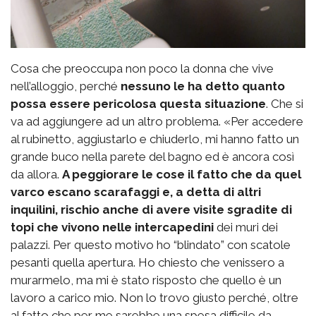
Cosa che preoccupa non poco la donna che vive
nell’alloggio, perché
nessuno le ha detto quanto
possa essere pericolosa questa situazione
. Che si
va ad aggiungere ad un altro problema. «Per accedere
al rubinetto, aggiustarlo e chiuderlo, mi hanno fatto un
grande buco nella parete del bagno ed è ancora così
da allora.
A peggiorare le cose il fatto che da quel
varco escano scarafaggi e, a detta di altri
inquilini, rischio anche di avere visite sgradite di
topi che vivono nelle intercapedini
dei muri dei
palazzi. Per questo motivo ho “blindato” con scatole
pesanti quella apertura. Ho chiesto che venissero a
murarmelo, ma mi è stato risposto che quello è un
lavoro a carico mio. Non lo trovo giusto perché, oltre
al fatto che per me sarebbe una spesa difficile da