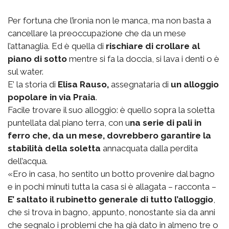
Per fortuna che l’ironia non le manca, ma non basta a
cancellare la preoccupazione che da un mese
l’attanaglia. Ed è quella di
rischiare di crollare al
piano di sotto
mentre si fa la doccia, si lava i denti o è
sul water.
E’ la storia di
Elisa Rauso,
assegnataria di
un alloggio
popolare in via Praia
.
Facile trovare il suo alloggio: è quello sopra la soletta
puntellata dal piano terra, con u
na serie di pali in
ferro che, da un mese, dovrebbero garantire la
stabilità della soletta
annacquata dalla perdita
dell’acqua.
«Ero in casa, ho sentito un botto provenire dal bagno
e in pochi minuti tutta la casa si è allagata – racconta –
E’ saltato il rubinetto generale di tutto l’alloggio
,
che si trova in bagno, appunto, nonostante sia da anni
che segnalo i problemi che ha già dato in almeno tre o