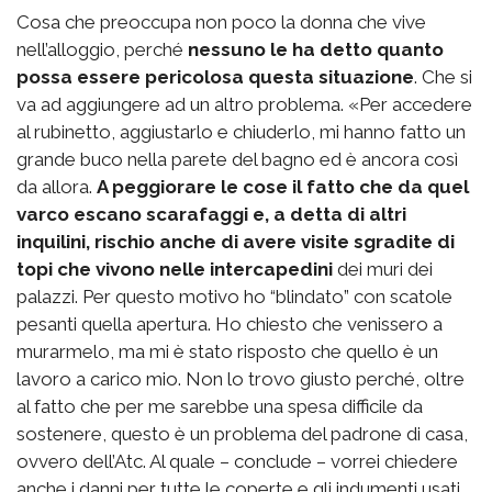
Cosa che preoccupa non poco la donna che vive
nell’alloggio, perché
nessuno le ha detto quanto
possa essere pericolosa questa situazione
. Che si
va ad aggiungere ad un altro problema. «Per accedere
al rubinetto, aggiustarlo e chiuderlo, mi hanno fatto un
grande buco nella parete del bagno ed è ancora così
da allora.
A peggiorare le cose il fatto che da quel
varco escano scarafaggi e, a detta di altri
inquilini, rischio anche di avere visite sgradite di
topi che vivono nelle intercapedini
dei muri dei
palazzi. Per questo motivo ho “blindato” con scatole
pesanti quella apertura. Ho chiesto che venissero a
murarmelo, ma mi è stato risposto che quello è un
lavoro a carico mio. Non lo trovo giusto perché, oltre
al fatto che per me sarebbe una spesa difficile da
sostenere, questo è un problema del padrone di casa,
ovvero dell’Atc. Al quale – conclude – vorrei chiedere
anche i danni per tutte le coperte e gli indumenti usati