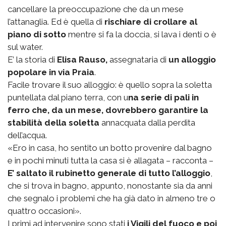
cancellare la preoccupazione che da un mese
l’attanaglia. Ed è quella di
rischiare di crollare al
piano di sotto
mentre si fa la doccia, si lava i denti o è
sul water.
E’ la storia di
Elisa Rauso,
assegnataria di
un alloggio
popolare in via Praia
.
Facile trovare il suo alloggio: è quello sopra la soletta
puntellata dal piano terra, con u
na serie di pali in
ferro che, da un mese, dovrebbero garantire la
stabilità della soletta
annacquata dalla perdita
dell’acqua.
«Ero in casa, ho sentito un botto provenire dal bagno
e in pochi minuti tutta la casa si è allagata – racconta –
E’ saltato il rubinetto generale di tutto l’alloggio
,
che si trova in bagno, appunto, nonostante sia da anni
che segnalo i problemi che ha già dato in almeno tre o
quattro occasioni».
I primi ad intervenire sono stati
i Vigili del fuoco e poi