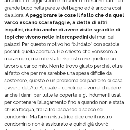
al rubinetto, aggiustarlo e chiuderlo, mi hanno fatto un
grande buco nella parete del bagno ed è ancora così
da allora.
A peggiorare le cose il fatto che da quel
varco escano scarafaggi e, a detta di altri
inquilini, rischio anche di avere visite sgradite di
topi che vivono nelle intercapedini
dei muri dei
palazzi. Per questo motivo ho “blindato” con scatole
pesanti quella apertura. Ho chiesto che venissero a
murarmelo, ma mi è stato risposto che quello è un
lavoro a carico mio. Non lo trovo giusto perché, oltre
al fatto che per me sarebbe una spesa difficile da
sostenere, questo è un problema del padrone di casa,
ovvero dell’Atc. Al quale – conclude – vorrei chiedere
anche i danni per tutte le coperte e gli indumenti usati
per contenere l’allagamento fino a quando non è stata
chiusa l’acqua, tra l’altro lasciando a secco sei
condomini. Ma l’amministratrice dice che il nostro
condominio non è assicurato e quindi già dovrò