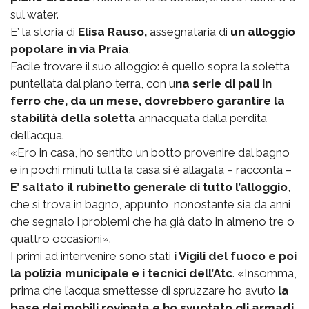
sul water.
E’ la storia di
Elisa Rauso,
assegnataria di
un alloggio
popolare in via Praia
.
Facile trovare il suo alloggio: è quello sopra la soletta
puntellata dal piano terra, con u
na serie di pali in
ferro che, da un mese, dovrebbero garantire la
stabilità della soletta
annacquata dalla perdita
dell’acqua.
«Ero in casa, ho sentito un botto provenire dal bagno
e in pochi minuti tutta la casa si è allagata – racconta –
E’ saltato il rubinetto generale di tutto l’alloggio
,
che si trova in bagno, appunto, nonostante sia da anni
che segnalo i problemi che ha già dato in almeno tre o
quattro occasioni».
I primi ad intervenire sono stati
i Vigili del fuoco e poi
la polizia municipale e i tecnici dell’Atc
. «Insomma,
prima che l’acqua smettesse di spruzzare ho avuto
la
base dei mobili rovinata e ho svuotato gli armadi