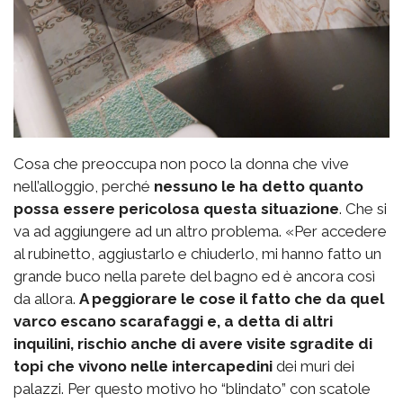
Cosa che preoccupa non poco la donna che vive
nell’alloggio, perché
nessuno le ha detto quanto
possa essere pericolosa questa situazione
. Che si
va ad aggiungere ad un altro problema. «Per accedere
al rubinetto, aggiustarlo e chiuderlo, mi hanno fatto un
grande buco nella parete del bagno ed è ancora così
da allora.
A peggiorare le cose il fatto che da quel
varco escano scarafaggi e, a detta di altri
inquilini, rischio anche di avere visite sgradite di
topi che vivono nelle intercapedini
dei muri dei
palazzi. Per questo motivo ho “blindato” con scatole