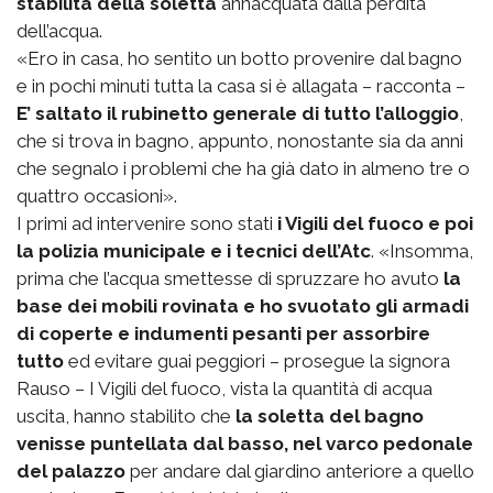
stabilità della soletta
annacquata dalla perdita
dell’acqua.
«Ero in casa, ho sentito un botto provenire dal bagno
e in pochi minuti tutta la casa si è allagata – racconta –
E’ saltato il rubinetto generale di tutto l’alloggio
,
che si trova in bagno, appunto, nonostante sia da anni
che segnalo i problemi che ha già dato in almeno tre o
quattro occasioni».
I primi ad intervenire sono stati
i Vigili del fuoco e poi
la polizia municipale e i tecnici dell’Atc
. «Insomma,
prima che l’acqua smettesse di spruzzare ho avuto
la
base dei mobili rovinata e ho svuotato gli armadi
di coperte e indumenti pesanti per assorbire
tutto
ed evitare guai peggiori – prosegue la signora
Rauso – I Vigili del fuoco, vista la quantità di acqua
uscita, hanno stabilito che
la soletta del bagno
venisse puntellata dal basso, nel varco pedonale
del palazzo
per andare dal giardino anteriore a quello