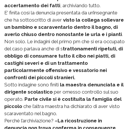
accertamento dei fatti
, archiviando tutto.
E’ finita così la denuncia presentata da un’insegnante
che ha sottoscritto di aver
visto la collega sollevare
un bambino e scaraventarlo dentro il bagno, di
averlo chiuso dentro nonostante le urla e i pianti
.
Non solo. Le indagini del primo pm che si era occupato
del caso parlava anche di s
trattonamenti ripetuti, di
obbligo di consumare tutto il cibo nei piatti, di
castighi severi e di un trattamento
particolarmente offensivo e vessatorio nei
confronti dei piccoli stranieri.
Sotto indagine sono finiti
la maestra denunciata e il
dirigente scolastico
per omesso controllo sul suo
operato.
Parte civile si è costituita la famiglia del
piccolo
che l’altra maestra ha dichiarato di aver visto
scaraventato nel bagno.
Perché l’archiviazione? «
La ricostruzione in
denuncia non trova conferma in conseguenze