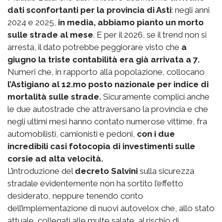
dati sconfortanti per la provincia di Asti
: negli anni
2024 e 2025,
in media, abbiamo pianto un morto
sulle strade al mese
. E per il 2026, se il trend non si
arresta, il dato potrebbe peggiorare visto che
a
giugno la triste contabilità era già arrivata a 7.
Numeri che, in rapporto alla popolazione, collocano
l’Astigiano al 12.mo posto nazionale per indice di
mortalità sulle strade.
Sicuramente complici anche
le due autostrade che attraversano la provincia e che
negli ultimi mesi hanno contato numerose vittime, fra
automobilisti, camionisti e pedoni,
con i due
incredibili casi fotocopia di investimenti sulle
corsie ad alta velocità.
L’introduzione del
decreto Salvini
sulla sicurezza
stradale evidentemente non ha sortito l’effetto
desiderato, neppure tenendo conto
dell’implementazione di nuovi autovelox che, allo stato
attuale, collegati alle multe salate, al rischio di