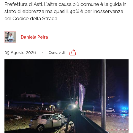
Prefettura di Asti. L'altra causa più comune è la guida in
stato di ebbrezza ma quasi il 40% è per inosservanza
del Codice della Strada
Daniela Peira
09 Agosto 2026
Condividi