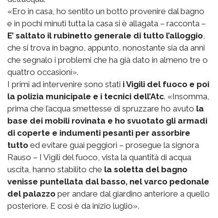
«Ero in casa, ho sentito un botto provenire dal bagno
e in pochi minuti tutta la casa si è allagata – racconta –
E’ saltato il rubinetto generale di tutto l’alloggio
,
che si trova in bagno, appunto, nonostante sia da anni
che segnalo i problemi che ha già dato in almeno tre o
quattro occasioni».
I primi ad intervenire sono stati
i Vigili del fuoco e poi
la polizia municipale e i tecnici dell’Atc
. «Insomma,
prima che l’acqua smettesse di spruzzare ho avuto
la
base dei mobili rovinata e ho svuotato gli armadi
di coperte e indumenti pesanti per assorbire
tutto
ed evitare guai peggiori – prosegue la signora
Rauso – I Vigili del fuoco, vista la quantità di acqua
uscita, hanno stabilito che
la soletta del bagno
venisse puntellata dal basso, nel varco pedonale
del palazzo
per andare dal giardino anteriore a quello
posteriore. E così è da inizio luglio».