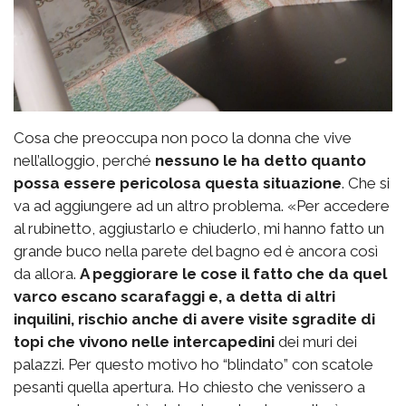
Cosa che preoccupa non poco la donna che vive
nell’alloggio, perché
nessuno le ha detto quanto
possa essere pericolosa questa situazione
. Che si
va ad aggiungere ad un altro problema. «Per accedere
al rubinetto, aggiustarlo e chiuderlo, mi hanno fatto un
grande buco nella parete del bagno ed è ancora così
da allora.
A peggiorare le cose il fatto che da quel
varco escano scarafaggi e, a detta di altri
inquilini, rischio anche di avere visite sgradite di
topi che vivono nelle intercapedini
dei muri dei
palazzi. Per questo motivo ho “blindato” con scatole
pesanti quella apertura. Ho chiesto che venissero a