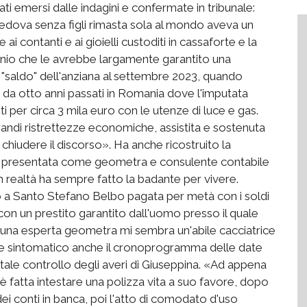
ti emersi dalle indagini e confermate in tribunale:
edova senza figli rimasta sola al mondo aveva un
i contanti e ai gioielli custoditi in cassaforte e la
nio che le avrebbe largamente garantito una
il "saldo" dell'anziana al settembre 2023, quando
da otto anni passati in Romania dove l'imputata
i per circa 3 mila euro con le utenze di luce e gas.
grandi ristrettezze economiche, assistita e sostenuta
 chiudere il discorso». Ha anche ricostruito la
ur presentata come geometra e consulente contabile
 in realtà ha sempre fatto la badante per vivere.
a Santo Stefano Belbo pagata per metà con i soldi
 con un prestito garantito dall'uomo presso il quale
e una esperta geometra mi sembra un'abile cacciatrice
o e sintomatico anche il cronoprogramma delle date
tale controllo degli averi di Giuseppina. «Ad appena
i è fatta intestare una polizza vita a suo favore, dopo
ei conti in banca, poi l'atto di comodato d'uso