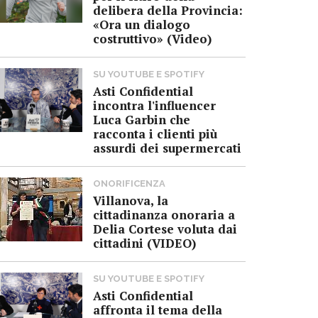
delibera della Provincia:
«Ora un dialogo
costruttivo» (Video)
SU YOUTUBE E SPOTIFY
Asti Confidential
incontra l'influencer
Luca Garbin che
racconta i clienti più
assurdi dei supermercati
ONORIFICENZA
Villanova, la
cittadinanza onoraria a
Delia Cortese voluta dai
cittadini (VIDEO)
SU YOUTUBE E SPOTIFY
Asti Confidential
affronta il tema della