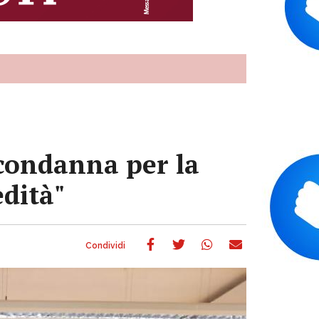
 condanna per la
edità"