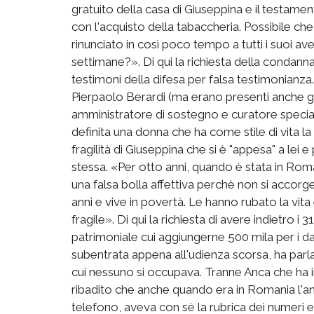
gratuito della casa di Giuseppina e il testamen
con l'acquisto della tabaccheria. Possibile c
rinunciato in così poco tempo a tutti i suoi a
settimane?». Di qui la richiesta della condanna 
testimoni della difesa per falsa testimonianza
Pierpaolo Berardi (ma erano presenti anche gli
amministratore di sostegno e curatore special
definita una donna che ha come stile di vita la
fragilità di Giuseppina che si è "appesa" a lei
stessa. «Per otto anni, quando è stata in Roma
una falsa bolla affettiva perchè non si accorg
anni e vive in povertà. Le hanno rubato la vita
fragile». Di qui la richiesta di avere indietro
patrimoniale cui aggiungerne 500 mila per i da
subentrata appena all'udienza scorsa, ha parla
cui nessuno si occupava. Tranne Anca che ha i
ribadito che anche quando era in Romania l'a
telefono, aveva con sè la rubrica dei numeri e 