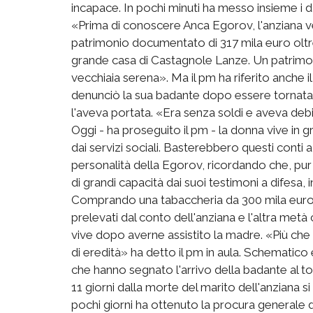
incapace. In pochi minuti ha messo insieme i da
«Prima di conoscere Anca Egorov, l'anziana v
patrimonio documentato di 317 mila euro oltre a
grande casa di Castagnole Lanze. Un patrimo
vecchiaia serena». Ma il pm ha riferito anche 
denunciò la sua badante dopo essere tornata 
l'aveva portata. «Era senza soldi e aveva debit
Oggi - ha proseguito il pm - la donna vive in 
dai servizi sociali. Basterebbero questi conti a
personalità della Egorov, ricordando che, p
di grandi capacità dai suoi testimoni a difesa,
Comprando una tabaccheria da 300 mila euro 
prelevati dal conto dell'anziana e l'altra metà
vive dopo averne assistito la madre. «Più ch
di eredità» ha detto il pm in aula. Schematic
che hanno segnato l'arrivo della badante al to
11 giorni dalla morte del marito dell'anziana s
pochi giorni ha ottenuto la procura generale d