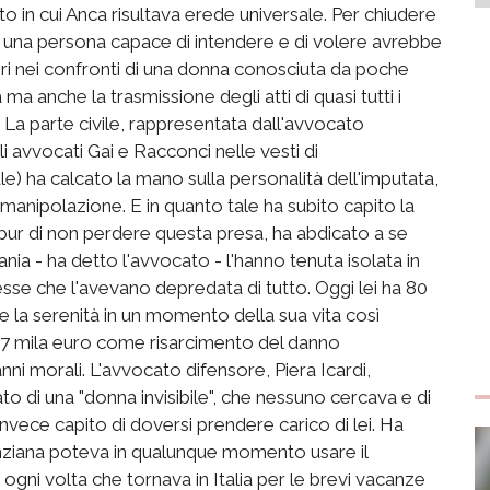
to in cui Anca risultava erede universale. Per chiudere
he una persona capace di intendere e di volere avrebbe
veri nei confronti di una donna conosciuta da poche
ma anche la trasmissione degli atti di quasi tutti i
. La parte civile, rappresentata dall'avvocato
 avvocati Gai e Racconci nelle vesti di
e) ha calcato la mano sulla personalità dell'imputata,
 manipolazione. E in quanto tale ha subito capito la
 e pur di non perdere questa presa, ha abdicato a se
nia - ha detto l'avvocato - l'hanno tenuta isolata in
esse che l'avevano depredata di tutto. Oggi lei ha 80
 e la serenità in un momento della sua vita così
 i 317 mila euro come risarcimento del danno
nni morali. L'avvocato difensore, Piera Icardi,
to di una "donna invisibile", che nessuno cercava e di
nvece capito di doversi prendere carico di lei. Ha
nziana poteva in qualunque momento usare il
ogni volta che tornava in Italia per le brevi vacanze