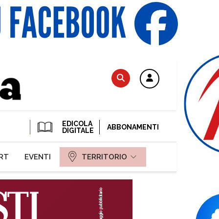
EDICOLA
ABBONAMENTI
DIGITALE
RT
EVENTI
TERRITORIO