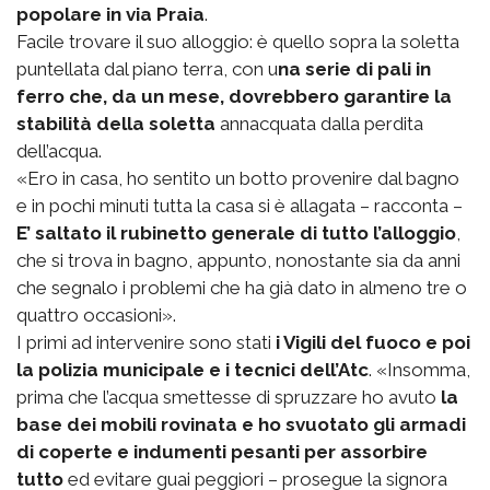
popolare in via Praia
.
Facile trovare il suo alloggio: è quello sopra la soletta
puntellata dal piano terra, con u
na serie di pali in
ferro che, da un mese, dovrebbero garantire la
stabilità della soletta
annacquata dalla perdita
dell’acqua.
«Ero in casa, ho sentito un botto provenire dal bagno
e in pochi minuti tutta la casa si è allagata – racconta –
E’ saltato il rubinetto generale di tutto l’alloggio
,
che si trova in bagno, appunto, nonostante sia da anni
che segnalo i problemi che ha già dato in almeno tre o
quattro occasioni».
I primi ad intervenire sono stati
i Vigili del fuoco e poi
la polizia municipale e i tecnici dell’Atc
. «Insomma,
prima che l’acqua smettesse di spruzzare ho avuto
la
base dei mobili rovinata e ho svuotato gli armadi
di coperte e indumenti pesanti per assorbire
tutto
ed evitare guai peggiori – prosegue la signora