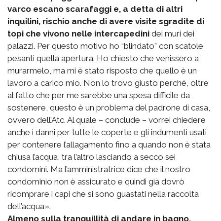
varco escano scarafaggi e, a detta di altri
inquilini, rischio anche di avere visite sgradite di
topi che vivono nelle intercapedini
dei muri dei
palazzi. Per questo motivo ho “blindato” con scatole
pesanti quella apertura. Ho chiesto che venissero a
murarmelo, ma mi è stato risposto che quello è un
lavoro a carico mio. Non lo trovo giusto perché, oltre
al fatto che per me sarebbe una spesa difficile da
sostenere, questo è un problema del padrone di casa,
ovvero dell’Atc. Al quale – conclude – vorrei chiedere
anche i danni per tutte le coperte e gli indumenti usati
per contenere l’allagamento fino a quando non è stata
chiusa l’acqua, tra l’altro lasciando a secco sei
condomini. Ma l’amministratrice dice che il nostro
condominio non è assicurato e quindi già dovrò
ricomprare i capi che si sono guastati nella raccolta
dell’acqua».
Almeno sulla tranquillità di andare in bagno,