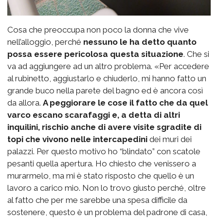
Cosa che preoccupa non poco la donna che vive
nell’alloggio, perché
nessuno le ha detto quanto
possa essere pericolosa questa situazione
. Che si
va ad aggiungere ad un altro problema. «Per accedere
al rubinetto, aggiustarlo e chiuderlo, mi hanno fatto un
grande buco nella parete del bagno ed è ancora così
da allora.
A peggiorare le cose il fatto che da quel
varco escano scarafaggi e, a detta di altri
inquilini, rischio anche di avere visite sgradite di
topi che vivono nelle intercapedini
dei muri dei
palazzi. Per questo motivo ho “blindato” con scatole
pesanti quella apertura. Ho chiesto che venissero a
murarmelo, ma mi è stato risposto che quello è un
lavoro a carico mio. Non lo trovo giusto perché, oltre
al fatto che per me sarebbe una spesa difficile da
sostenere, questo è un problema del padrone di casa,