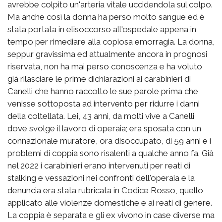
avrebbe colpito un'arteria vitale uccidendola sul colpo.
Ma anche così la donna ha perso molto sangue ed è
stata portata in elisoccorso all'ospedale appena in
tempo per rimediare alla copiosa emorragia. La donna,
seppur gravissima ed attualmente ancora in prognosi
riservata, non ha mai perso conoscenza e ha voluto
già rilasciare le prime dichiarazioni ai carabinieri di
Canelli che hanno raccolto le sue parole prima che
venisse sottoposta ad intervento per ridurre i danni
della coltellata. Lei, 43 anni, da molti vive a Canelli
dove svolge il lavoro di operaia; era sposata con un
connazionale muratore, ora disoccupato, di 59 anni e i
problemi di coppia sono risalenti a qualche anno fa. Già
nel 2022 i carabinieri erano intervenuti per reati di
stalking e vessazioni nei confronti dell'operaia e la
denuncia era stata rubricata in Codice Rosso, quello
applicato alle violenze domestiche e ai reati di genere.
La coppia è separata e gli ex vivono in case diverse ma