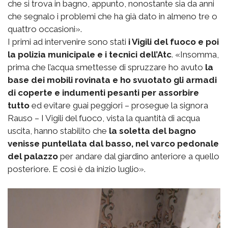
che si trova in bagno, appunto, nonostante sia da anni
che segnalo i problemi che ha già dato in almeno tre o
quattro occasioni».
I primi ad intervenire sono stati
i Vigili del fuoco e poi
la polizia municipale e i tecnici dell’Atc
. «Insomma,
prima che l’acqua smettesse di spruzzare ho avuto
la
base dei mobili rovinata e ho svuotato gli armadi
di coperte e indumenti pesanti per assorbire
tutto
ed evitare guai peggiori – prosegue la signora
Rauso – I Vigili del fuoco, vista la quantità di acqua
uscita, hanno stabilito che
la soletta del bagno
venisse puntellata dal basso, nel varco pedonale
del palazzo
per andare dal giardino anteriore a quello
posteriore. E così è da inizio luglio».