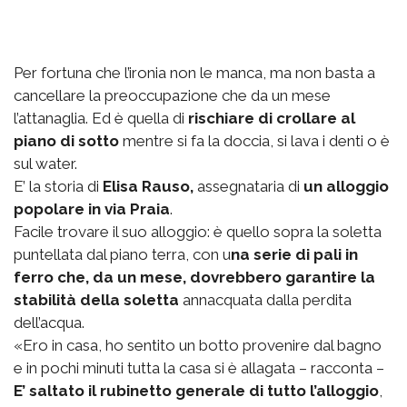
Per fortuna che l’ironia non le manca, ma non basta a
cancellare la preoccupazione che da un mese
l’attanaglia. Ed è quella di
rischiare di crollare al
piano di sotto
mentre si fa la doccia, si lava i denti o è
sul water.
E’ la storia di
Elisa Rauso,
assegnataria di
un alloggio
popolare in via Praia
.
Facile trovare il suo alloggio: è quello sopra la soletta
puntellata dal piano terra, con u
na serie di pali in
ferro che, da un mese, dovrebbero garantire la
stabilità della soletta
annacquata dalla perdita
dell’acqua.
«Ero in casa, ho sentito un botto provenire dal bagno
e in pochi minuti tutta la casa si è allagata – racconta –
E’ saltato il rubinetto generale di tutto l’alloggio
,