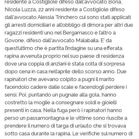
residente a Costigliole difeso dall'avvocato Bona,
Nicola Luzza, 22 anni residente a Costigliole difeso
dall'avvocato Alessia Trinchero cui sono stati applicati
gli arresti domiciliari e all’obbligo di dimora per altri due
ragazzi residenti uno nel Bergamasco e l’altro a
Govone, difeso dall'avvocato Malabaila. E’ da
quest’ultimo che è partita l’indagine su una efferata
rapina avvenuta proprio nel suo paese di residenza
dove una coppia di anziani è stata colta di sorpresa
dopo cena in casa nell’aprile dello scorso anno. Due
rapinatori che avevano colpito a pugni il marito
facendolo cadere dalle scale e facendogli perdere i
sensi. Poi, puntando un pugnale alla gola, hanno
costretto la moglie a consegnare soldi e gioielli
presenti in casa. Nella fuga però i rapinatori hanno
perso un passamontagna e le vittime sono riuscite a
prendere il numero di targa di un’auto che si trovava
sotto casa durante la rapina. Le verifiche sul numero di