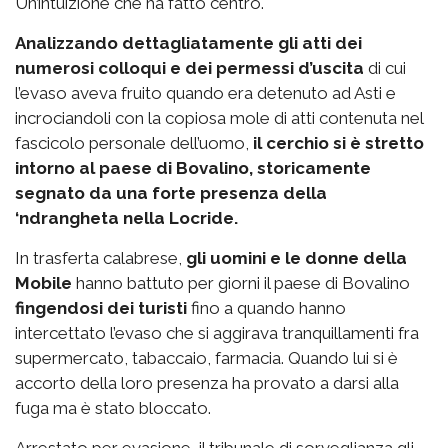
Un’intuizione che ha fatto centro.
Analizzando dettagliatamente gli atti dei
numerosi colloqui e dei permessi d’uscita
di cui
l’evaso aveva fruito quando era detenuto ad Asti e
incrociandoli con la copiosa mole di atti contenuta nel
fascicolo personale dell’uomo,
il cerchio si è stretto
intorno al paese di Bovalino, storicamente
segnato da una forte presenza della
‘ndrangheta nella Locride.
In trasferta calabrese,
gli uomini e le donne della
Mobile
hanno battuto per giorni il paese di Bovalino
fingendosi dei turisti
fino a quando hanno
intercettato l’evaso che si aggirava tranquillamenti fra
supermercato, tabaccaio, farmacia. Quando lui si è
accorto della loro presenza ha provato a darsi alla
fuga ma è stato bloccato.
Arrestato per evasione, il tribunale di sorveglianza gli