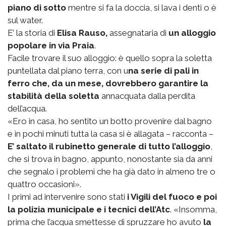
piano di sotto
mentre si fa la doccia, si lava i denti o è
sul water.
E’ la storia di
Elisa Rauso,
assegnataria di
un alloggio
popolare in via Praia
.
Facile trovare il suo alloggio: è quello sopra la soletta
puntellata dal piano terra, con u
na serie di pali in
ferro che, da un mese, dovrebbero garantire la
stabilità della soletta
annacquata dalla perdita
dell’acqua.
«Ero in casa, ho sentito un botto provenire dal bagno
e in pochi minuti tutta la casa si è allagata – racconta –
E’ saltato il rubinetto generale di tutto l’alloggio
,
che si trova in bagno, appunto, nonostante sia da anni
che segnalo i problemi che ha già dato in almeno tre o
quattro occasioni».
I primi ad intervenire sono stati
i Vigili del fuoco e poi
la polizia municipale e i tecnici dell’Atc
. «Insomma,
prima che l’acqua smettesse di spruzzare ho avuto
la