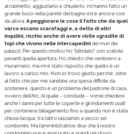
al rubinetto, aggiustarlo e chiuderlo, mi hanno fatto un
grande buco nella parete del bagno ed è ancora così
da allora.
A peggiorare le cose il fatto che da quel
varco escano scarafaggi e, a detta di altri
inquilini, rischio anche di avere visite sgradite di
topi che vivono nelle intercapedini
dei muri dei
palazzi. Per questo motivo ho “blindato” con scatole
pesanti quella apertura. Ho chiesto che venissero a
murarmelo, ma mi è stato risposto che quello è un
lavoro a carico mio. Non lo trovo giusto perché, oltre
al fatto che per me sarebbe una spesa difficile da
sostenere, questo è un problema del padrone di casa,
ovvero dell’Atc. Al quale – conclude – vorrei chiedere
anche i danni per tutte le coperte e gli indumenti usati
per contenere l’allagamento fino a quando non è stata
chiusa l’acqua, tra l’altro lasciando a secco sei
condomini. Ma l’amministratrice dice che il nostro
condominio non è assicurato e quindi già dovrò