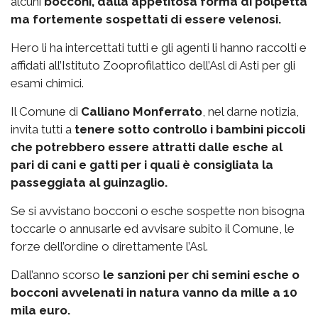
alcuni
bocconi, dalla appetitosa forma di polpetta
ma fortemente sospettati di essere velenosi.
Hero li ha intercettati tutti e gli agenti li hanno raccolti e
affidati all’Istituto Zooprofilattico dell’Asl di Asti per gli
esami chimici.
Il Comune di
Calliano Monferrato
, nel darne notizia,
invita tutti a
tenere sotto controllo i bambini piccoli
che potrebbero essere attratti dalle esche al
pari di cani e gatti per i quali è consigliata la
passeggiata al guinzaglio.
Se si avvistano bocconi o esche sospette non bisogna
toccarle o annusarle ed avvisare subito il Comune, le
forze dell’ordine o direttamente l’Asl.
Dall’anno scorso
le sanzioni per chi semini esche o
bocconi avvelenati in natura vanno da mille a 10
mila euro.