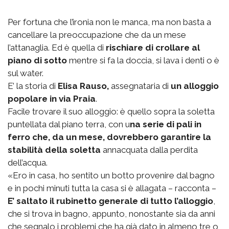
Per fortuna che l’ironia non le manca, ma non basta a
cancellare la preoccupazione che da un mese
l’attanaglia. Ed è quella di
rischiare di crollare al
piano di sotto
mentre si fa la doccia, si lava i denti o è
sul water.
E’ la storia di
Elisa Rauso,
assegnataria di
un alloggio
popolare in via Praia
.
Facile trovare il suo alloggio: è quello sopra la soletta
puntellata dal piano terra, con u
na serie di pali in
ferro che, da un mese, dovrebbero garantire la
stabilità della soletta
annacquata dalla perdita
dell’acqua.
«Ero in casa, ho sentito un botto provenire dal bagno
e in pochi minuti tutta la casa si è allagata – racconta –
E’ saltato il rubinetto generale di tutto l’alloggio
,
che si trova in bagno, appunto, nonostante sia da anni
che segnalo i problemi che ha già dato in almeno tre o