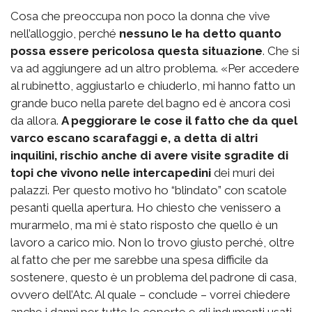
Cosa che preoccupa non poco la donna che vive
nell’alloggio, perché
nessuno le ha detto quanto
possa essere pericolosa questa situazione
. Che si
va ad aggiungere ad un altro problema. «Per accedere
al rubinetto, aggiustarlo e chiuderlo, mi hanno fatto un
grande buco nella parete del bagno ed è ancora così
da allora.
A peggiorare le cose il fatto che da quel
varco escano scarafaggi e, a detta di altri
inquilini, rischio anche di avere visite sgradite di
topi che vivono nelle intercapedini
dei muri dei
palazzi. Per questo motivo ho “blindato” con scatole
pesanti quella apertura. Ho chiesto che venissero a
murarmelo, ma mi è stato risposto che quello è un
lavoro a carico mio. Non lo trovo giusto perché, oltre
al fatto che per me sarebbe una spesa difficile da
sostenere, questo è un problema del padrone di casa,
ovvero dell’Atc. Al quale – conclude – vorrei chiedere