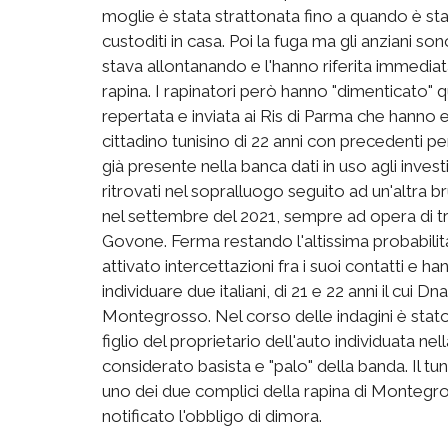
moglie è stata strattonata fino a quando è stat
custoditi in casa. Poi la fuga ma gli anziani son
stava allontanando e l'hanno riferita immediat
rapina. I rapinatori però hanno "dimenticato" q
repertata e inviata ai Ris di Parma che hanno 
cittadino tunisino di 22 anni con precedenti p
già presente nella banca dati in uso agli inves
ritrovati nel sopralluogo seguito ad un'altra
nel settembre del 2021, sempre ad opera di tr
Govone. Ferma restando l'altissima probabilità 
attivato intercettazioni fra i suoi contatti e han
individuare due italiani, di 21 e 22 anni il cui 
Montegrosso. Nel corso delle indagini è stat
figlio del proprietario dell'auto individuata ne
considerato basista e "palo" della banda. Il tun
uno dei due complici della rapina di Montegros
notificato l'obbligo di dimora.