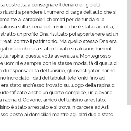
a costretta a consegnare il denaro e i gioielli
o riusciti a prendere il numero di targa dell'auto che si
amente ai carabinieri chiamati per denunciare la
ualcosa sulla scena del crimine che è stata raccolta,
estratto un profilo Dna risultato poi appartenere ad un
er reati contro il patrimonio. Ma quello stesso Dna era
tigatori perchè era stato rilevato su alcuni indumenti
 brutta rapina, questa volta avvenuta a Montegrosso
e uomini e sempre con le stesse modalità di quella di
di responsabilità del tunisino, gli investigatori hanno
no incrociato i dati dei tabulati telefonici fino ad
Dna era stato anch'esso trovato sul luogo della rapina di
o identificato anche un quarto complice, un giovane
lla rapina di Govone, amico del tunisino arrestato,
isino è stato arrestato e si trova in carcere ad Asti,
so posto ai domiciliari mentre agli altri due è stato