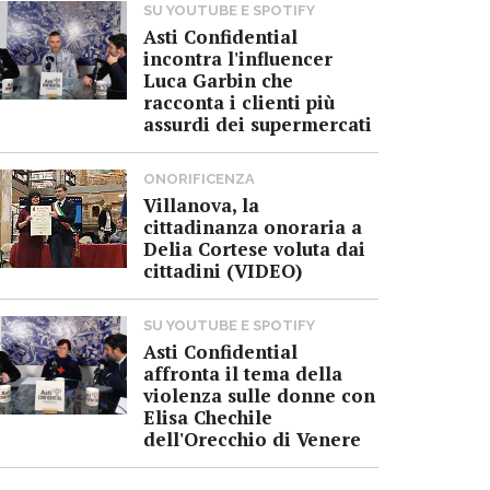
SU YOUTUBE E SPOTIFY
Asti Confidential
incontra l'influencer
Luca Garbin che
racconta i clienti più
assurdi dei supermercati
ONORIFICENZA
Villanova, la
cittadinanza onoraria a
Delia Cortese voluta dai
cittadini (VIDEO)
SU YOUTUBE E SPOTIFY
Asti Confidential
affronta il tema della
violenza sulle donne con
Elisa Chechile
dell'Orecchio di Venere