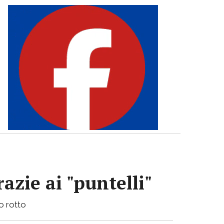
azie ai "puntelli"
bo rotto