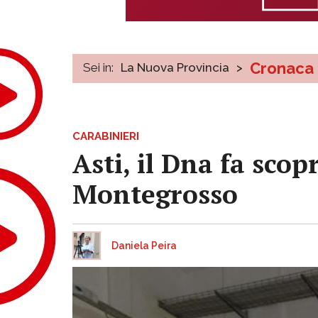
Cronaca
Sei in:
La Nuova Provincia
>
CARABINIERI
Asti, il Dna fa scop
Montegrosso
Daniela Peira