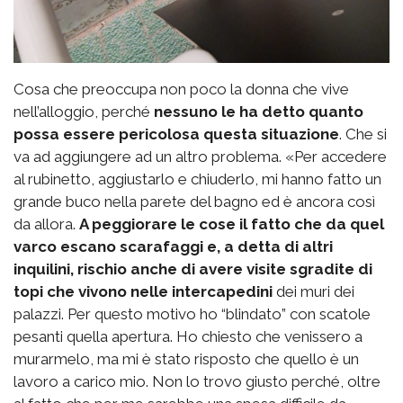
Cosa che preoccupa non poco la donna che vive
nell’alloggio, perché
nessuno le ha detto quanto
possa essere pericolosa questa situazione
. Che si
va ad aggiungere ad un altro problema. «Per accedere
al rubinetto, aggiustarlo e chiuderlo, mi hanno fatto un
grande buco nella parete del bagno ed è ancora così
da allora.
A peggiorare le cose il fatto che da quel
varco escano scarafaggi e, a detta di altri
inquilini, rischio anche di avere visite sgradite di
topi che vivono nelle intercapedini
dei muri dei
palazzi. Per questo motivo ho “blindato” con scatole
pesanti quella apertura. Ho chiesto che venissero a
murarmelo, ma mi è stato risposto che quello è un
lavoro a carico mio. Non lo trovo giusto perché, oltre