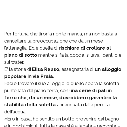
Per fortuna che l’ironia non le manca, ma non basta a
cancellare la preoccupazione che da un mese
l’attanaglia. Ed è quella di
rischiare di crollare al
piano di sotto
mentre si fa la doccia, si lava i denti o è
sul water.
E’ la storia di
Elisa Rauso,
assegnataria di
un alloggio
popolare in via Praia
.
Facile trovare il suo alloggio: è quello sopra la soletta
puntellata dal piano terra, con u
na serie di pali in
ferro che, da un mese, dovrebbero garantire la
stabilità della soletta
annacquata dalla perdita
dell’acqua.
«Ero in casa, ho sentito un botto provenire dal bagno
e in pochi minuti tutta la casa si è allagata – racconta –