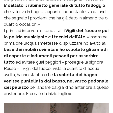
E’ saltato il rubinetto generale di tutto l’alloggio
,
che si trova in bagno, appunto, nonostante sia da anni
che segnalo i problemi che ha già dato in almeno tre o
quattro occasioni».
I primi ad intervenire sono stati
i Vigili del fuoco e poi
la polizia municipale e i tecnici dell’Atc
. «Insomma,
prima che l’acqua smettesse di spruzzare ho avuto
la
base dei mobili rovinata e ho svuotato gli armadi
di coperte e indumenti pesanti per assorbire
tutto
ed evitare guai peggiori – prosegue la signora
Rauso – I Vigili del fuoco, vista la quantità di acqua
uscita, hanno stabilito che
la soletta del bagno
venisse puntellata dal basso, nel varco pedonale
del palazzo
per andare dal giardino anteriore a quello
posteriore. E così è da inizio luglio».