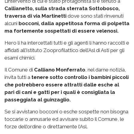
L’intervento di cui è stato protagonista si è tenuto a
Callianetto, sulla strada sterrata Sottobosco,
traversa di via Martinetti
dove sono stati rinvenuti
alcuni
bocconi, dalla appetitosa forma di polpetta
ma fortemente sospettati di essere velenosi.
Hero li ha intercettati tutti e gli agenti li hanno raccolti e
affidati all’Istituto Zooprofilattico dell’Asl di Asti per gli
esami chimici.
Il Comune di
Calliano Monferrato
, nel darne notizia,
invita tutti a
tenere sotto controllo i bambini piccoli
che potrebbero essere attratti dalle esche al
pari di cani e gatti per i quali è consigliata la
passeggiata al guinzaglio.
Se si avvistano bocconi o esche sospette non bisogna
toccarle o annusarle ed avvisare subito il Comune, le
forze dell’ordine o direttamente l’Asl.