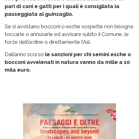
pari di cani e gatti per i quali è consigliata la
passeggiata al guinzaglio.
Se si avvistano bocconi o esche sospette non bisogna
toccarle o annusarle ed avvisare subito il Comune, le
forze dell’ordine o direttamente l’Asl.
Dall’anno scorso
le sanzioni per chi semini esche o
bocconi avvelenati in natura vanno da mille a 10
mila euro.