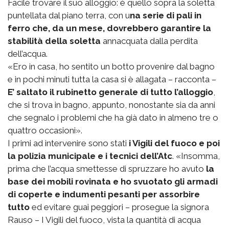
Facile trovare il suo alloggio: è quello sopra la soletta
puntellata dal piano terra, con u
na serie di pali in
ferro che, da un mese, dovrebbero garantire la
stabilità della soletta
annacquata dalla perdita
dell’acqua.
«Ero in casa, ho sentito un botto provenire dal bagno
e in pochi minuti tutta la casa si è allagata – racconta –
E’ saltato il rubinetto generale di tutto l’alloggio
,
che si trova in bagno, appunto, nonostante sia da anni
che segnalo i problemi che ha già dato in almeno tre o
quattro occasioni».
I primi ad intervenire sono stati
i Vigili del fuoco e poi
la polizia municipale e i tecnici dell’Atc
. «Insomma,
prima che l’acqua smettesse di spruzzare ho avuto
la
base dei mobili rovinata e ho svuotato gli armadi
di coperte e indumenti pesanti per assorbire
tutto
ed evitare guai peggiori – prosegue la signora
Rauso – I Vigili del fuoco, vista la quantità di acqua