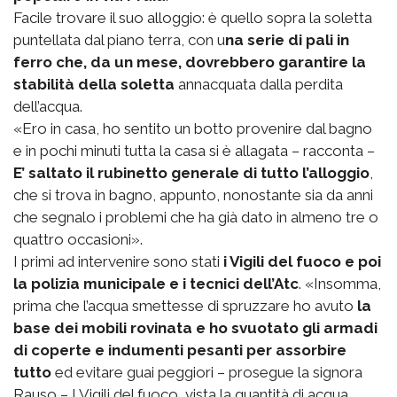
Facile trovare il suo alloggio: è quello sopra la soletta
puntellata dal piano terra, con u
na serie di pali in
ferro che, da un mese, dovrebbero garantire la
stabilità della soletta
annacquata dalla perdita
dell’acqua.
«Ero in casa, ho sentito un botto provenire dal bagno
e in pochi minuti tutta la casa si è allagata – racconta –
E’ saltato il rubinetto generale di tutto l’alloggio
,
che si trova in bagno, appunto, nonostante sia da anni
che segnalo i problemi che ha già dato in almeno tre o
quattro occasioni».
I primi ad intervenire sono stati
i Vigili del fuoco e poi
la polizia municipale e i tecnici dell’Atc
. «Insomma,
prima che l’acqua smettesse di spruzzare ho avuto
la
base dei mobili rovinata e ho svuotato gli armadi
di coperte e indumenti pesanti per assorbire
tutto
ed evitare guai peggiori – prosegue la signora
Rauso – I Vigili del fuoco, vista la quantità di acqua