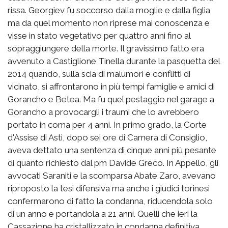
rissa. Georgiev fu soccorso dalla moglie e dalla figlia
ma da quel momento non riprese mai conoscenza e
visse in stato vegetativo per quattro anni fino al
sopraggiungere della morte. Il gravissimo fatto era
avvenuto a Castiglione Tinella durante la pasquetta del
2014 quando, sulla scia di malumori e conflitti di
vicinato, si affrontarono in più tempi famiglie e amici di
Gorancho e Betea. Ma fu quel pestaggio nel garage a
Gorancho a provocargli i traumi che lo avrebbero
portato in coma per 4 anni. In primo grado, la Corte
d'Assise di Asti, dopo sei ore di Camera di Consiglio,
aveva dettato una sentenza di cinque anni più pesante
di quanto richiesto dal pm Davide Greco. In Appello, gli
avvocati Saraniti e la scomparsa Abate Zaro, avevano
riproposto la tesi difensiva ma anche i giudici torinesi
confermarono di fatto la condanna, riducendola solo
di un anno e portandola a 21 anni. Quelli che ieri la
Cassazione ha cristallizzato in condanna definitiva.