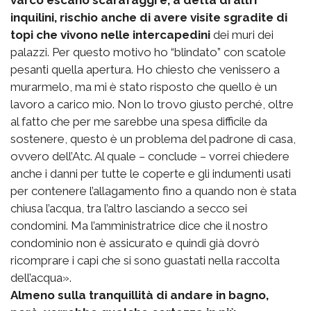
varco escano scarafaggi e, a detta di altri
inquilini, rischio anche di avere visite sgradite di
topi che vivono nelle intercapedini
dei muri dei
palazzi. Per questo motivo ho “blindato” con scatole
pesanti quella apertura. Ho chiesto che venissero a
murarmelo, ma mi è stato risposto che quello è un
lavoro a carico mio. Non lo trovo giusto perché, oltre
al fatto che per me sarebbe una spesa difficile da
sostenere, questo è un problema del padrone di casa,
ovvero dell’Atc. Al quale – conclude – vorrei chiedere
anche i danni per tutte le coperte e gli indumenti usati
per contenere l’allagamento fino a quando non è stata
chiusa l’acqua, tra l’altro lasciando a secco sei
condomini. Ma l’amministratrice dice che il nostro
condominio non è assicurato e quindi già dovrò
ricomprare i capi che si sono guastati nella raccolta
dell’acqua».
Almeno sulla tranquillità di andare in bagno,