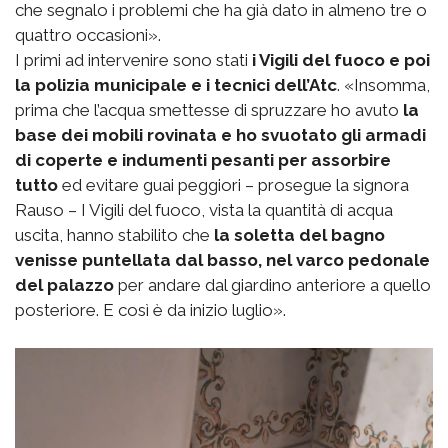
che segnalo i problemi che ha già dato in almeno tre o
quattro occasioni».
I primi ad intervenire sono stati
i Vigili del fuoco e poi
la polizia municipale e i tecnici dell’Atc
. «Insomma,
prima che l’acqua smettesse di spruzzare ho avuto
la
base dei mobili rovinata e ho svuotato gli armadi
di coperte e indumenti pesanti per assorbire
tutto
ed evitare guai peggiori – prosegue la signora
Rauso – I Vigili del fuoco, vista la quantità di acqua
uscita, hanno stabilito che
la soletta del bagno
venisse puntellata dal basso, nel varco pedonale
del palazzo
per andare dal giardino anteriore a quello
posteriore. E così è da inizio luglio».