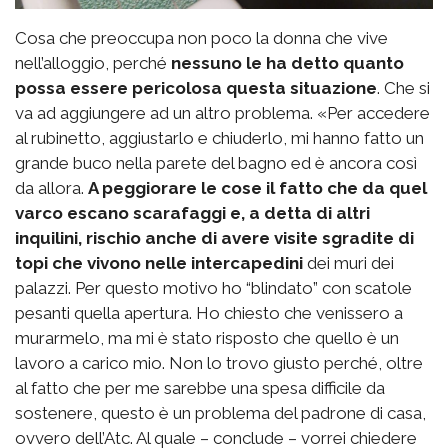
Cosa che preoccupa non poco la donna che vive
nell’alloggio, perché
nessuno le ha detto quanto
possa essere pericolosa questa situazione
. Che si
va ad aggiungere ad un altro problema. «Per accedere
al rubinetto, aggiustarlo e chiuderlo, mi hanno fatto un
grande buco nella parete del bagno ed è ancora così
da allora.
A peggiorare le cose il fatto che da quel
varco escano scarafaggi e, a detta di altri
inquilini, rischio anche di avere visite sgradite di
topi che vivono nelle intercapedini
dei muri dei
palazzi. Per questo motivo ho “blindato” con scatole
pesanti quella apertura. Ho chiesto che venissero a
murarmelo, ma mi è stato risposto che quello è un
lavoro a carico mio. Non lo trovo giusto perché, oltre
al fatto che per me sarebbe una spesa difficile da
sostenere, questo è un problema del padrone di casa,
ovvero dell’Atc. Al quale – conclude – vorrei chiedere