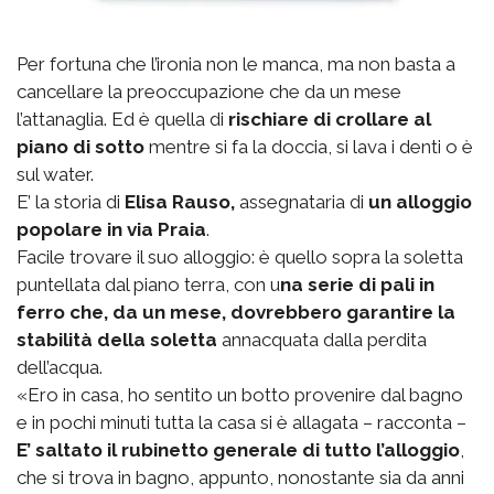
Per fortuna che l’ironia non le manca, ma non basta a
cancellare la preoccupazione che da un mese
l’attanaglia. Ed è quella di
rischiare di crollare al
piano di sotto
mentre si fa la doccia, si lava i denti o è
sul water.
E’ la storia di
Elisa Rauso,
assegnataria di
un alloggio
popolare in via Praia
.
Facile trovare il suo alloggio: è quello sopra la soletta
puntellata dal piano terra, con u
na serie di pali in
ferro che, da un mese, dovrebbero garantire la
stabilità della soletta
annacquata dalla perdita
dell’acqua.
«Ero in casa, ho sentito un botto provenire dal bagno
e in pochi minuti tutta la casa si è allagata – racconta –
E’ saltato il rubinetto generale di tutto l’alloggio
,
che si trova in bagno, appunto, nonostante sia da anni