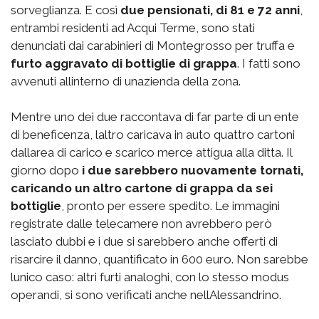
sorveglianza. E così
due pensionati, di 81 e 72 anni
,
entrambi residenti ad Acqui Terme, sono stati
denunciati dai carabinieri di Montegrosso per truffa e
furto aggravato di bottiglie di grappa
. I fatti sono
avvenuti allinterno di unazienda della zona.
Mentre uno dei due raccontava di far parte di un ente
di beneficenza, laltro caricava in auto quattro cartoni
dallarea di carico e scarico merce attigua alla ditta. Il
giorno dopo
i due sarebbero nuovamente tornati,
caricando un altro cartone di grappa da sei
bottiglie
, pronto per essere spedito. Le immagini
registrate dalle telecamere non avrebbero però
lasciato dubbi e i due si sarebbero anche offerti di
risarcire il danno, quantificato in 600 euro. Non sarebbe
lunico caso: altri furti analoghi, con lo stesso modus
operandi, si sono verificati anche nellAlessandrino.