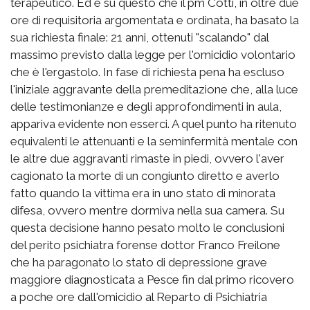
terapeutico. Ed è su questo che il pm Cotti, in oltre due
ore di requisitoria argomentata e ordinata, ha basato la
sua richiesta finale: 21 anni, ottenuti "scalando" dal
massimo previsto dalla legge per l'omicidio volontario
che è l'ergastolo. In fase di richiesta pena ha escluso
l'iniziale aggravante della premeditazione che, alla luce
delle testimonianze e degli approfondimenti in aula,
appariva evidente non esserci. A quel punto ha ritenuto
equivalenti le attenuanti e la seminfermità mentale con
le altre due aggravanti rimaste in piedi, ovvero l'aver
cagionato la morte di un congiunto diretto e averlo
fatto quando la vittima era in uno stato di minorata
difesa, ovvero mentre dormiva nella sua camera. Su
questa decisione hanno pesato molto le conclusioni
del perito psichiatra forense dottor Franco Freilone
che ha paragonato lo stato di depressione grave
maggiore diagnosticata a Pesce fin dal primo ricovero
a poche ore dall'omicidio al Reparto di Psichiatria