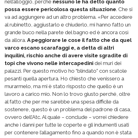
nell’alloggio, perché
nessuno le ha detto quanto
possa essere pericolosa questa situazione
. Che si
va ad aggiungere ad un altro problema. «Per accedere
al rubinetto, aggiustarlo e chiuderlo, mi hanno fatto un
grande buco nella parete del bagno ed è ancora così
da allora.
A peggiorare le cose il fatto che da quel
varco escano scarafaggi e, a detta di altri
inquilini, rischio anche di avere visite sgradite di
topi che vivono nelle intercapedini
dei muri dei
palazzi. Per questo motivo ho “blindato” con scatole
pesanti quella apertura. Ho chiesto che venissero a
murarmelo, ma mi è stato risposto che quello è un
lavoro a carico mio. Non lo trovo giusto perché, oltre
al fatto che per me sarebbe una spesa difficile da
sostenere, questo è un problema del padrone di casa,
ovvero dell’Atc. Al quale – conclude – vorrei chiedere
anche i danni per tutte le coperte e gli indumenti usati
per contenere l’allagamento fino a quando non è stata