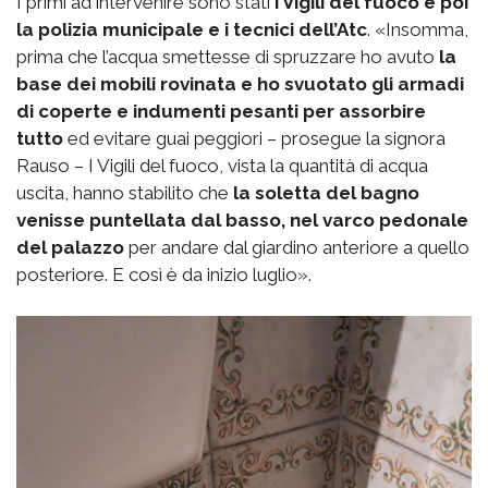
I primi ad intervenire sono stati
i Vigili del fuoco e poi
la polizia municipale e i tecnici dell’Atc
. «Insomma,
prima che l’acqua smettesse di spruzzare ho avuto
la
base dei mobili rovinata e ho svuotato gli armadi
di coperte e indumenti pesanti per assorbire
tutto
ed evitare guai peggiori – prosegue la signora
Rauso – I Vigili del fuoco, vista la quantità di acqua
uscita, hanno stabilito che
la soletta del bagno
venisse puntellata dal basso, nel varco pedonale
del palazzo
per andare dal giardino anteriore a quello
posteriore. E così è da inizio luglio».