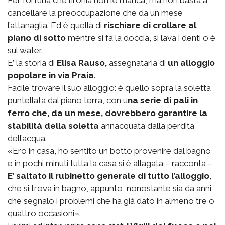
Per fortuna che l’ironia non le manca, ma non basta a
cancellare la preoccupazione che da un mese
l’attanaglia. Ed è quella di
rischiare di crollare al
piano di sotto
mentre si fa la doccia, si lava i denti o è
sul water.
E’ la storia di
Elisa Rauso,
assegnataria di
un alloggio
popolare in via Praia
.
Facile trovare il suo alloggio: è quello sopra la soletta
puntellata dal piano terra, con u
na serie di pali in
ferro che, da un mese, dovrebbero garantire la
stabilità della soletta
annacquata dalla perdita
dell’acqua.
«Ero in casa, ho sentito un botto provenire dal bagno
e in pochi minuti tutta la casa si è allagata – racconta –
E’ saltato il rubinetto generale di tutto l’alloggio
,
che si trova in bagno, appunto, nonostante sia da anni
che segnalo i problemi che ha già dato in almeno tre o
quattro occasioni».