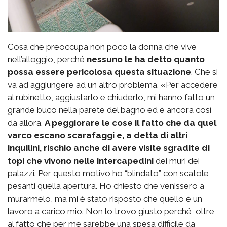
Cosa che preoccupa non poco la donna che vive
nell’alloggio, perché
nessuno le ha detto quanto
possa essere pericolosa questa situazione
. Che si
va ad aggiungere ad un altro problema. «Per accedere
al rubinetto, aggiustarlo e chiuderlo, mi hanno fatto un
grande buco nella parete del bagno ed è ancora così
da allora.
A peggiorare le cose il fatto che da quel
varco escano scarafaggi e, a detta di altri
inquilini, rischio anche di avere visite sgradite di
topi che vivono nelle intercapedini
dei muri dei
palazzi. Per questo motivo ho “blindato” con scatole
pesanti quella apertura. Ho chiesto che venissero a
murarmelo, ma mi è stato risposto che quello è un
lavoro a carico mio. Non lo trovo giusto perché, oltre
al fatto che per me sarebbe una spesa difficile da