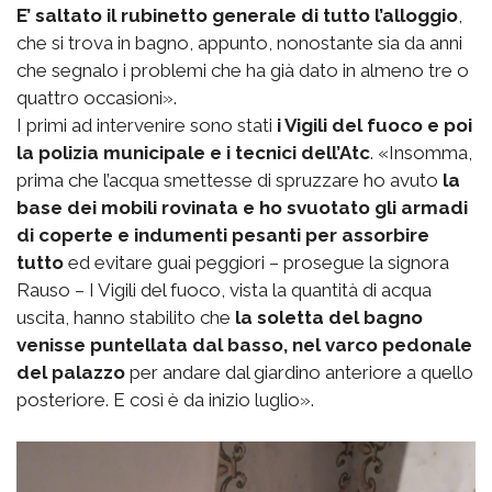
E’ saltato il rubinetto generale di tutto l’alloggio
,
che si trova in bagno, appunto, nonostante sia da anni
che segnalo i problemi che ha già dato in almeno tre o
quattro occasioni».
I primi ad intervenire sono stati
i Vigili del fuoco e poi
la polizia municipale e i tecnici dell’Atc
. «Insomma,
prima che l’acqua smettesse di spruzzare ho avuto
la
base dei mobili rovinata e ho svuotato gli armadi
di coperte e indumenti pesanti per assorbire
tutto
ed evitare guai peggiori – prosegue la signora
Rauso – I Vigili del fuoco, vista la quantità di acqua
uscita, hanno stabilito che
la soletta del bagno
venisse puntellata dal basso, nel varco pedonale
del palazzo
per andare dal giardino anteriore a quello
posteriore. E così è da inizio luglio».