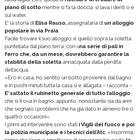
piano di sotto
mentre si fa la doccia, si lava i denti o è
sul water.
E’ la storia di
Elisa Rauso,
assegnataria di
un alloggio
popolare in via Praia
.
Facile trovare il suo alloggio: è quello sopra la soletta
puntellata dal piano terra, con u
na serie di pali in
ferro che, da un mese, dovrebbero garantire la
stabilità della soletta
annacquata dalla perdita
dell’acqua.
«Ero in casa, ho sentito un botto provenire dal bagno
e in pochi minuti tutta la casa si è allagata – racconta –
E’ saltato il rubinetto generale di tutto l’alloggio
,
che si trova in bagno, appunto, nonostante sia da anni
che segnalo i problemi che ha già dato in almeno tre o
quattro occasioni».
I primi ad intervenire sono stati
i Vigili del fuoco e poi
la polizia municipale e i tecnici dell’Atc
. «Insomma,