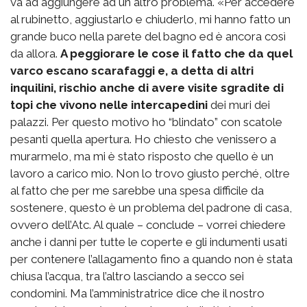
va ad aggiungere ad un altro problema. «Per accedere
al rubinetto, aggiustarlo e chiuderlo, mi hanno fatto un
grande buco nella parete del bagno ed è ancora così
da allora.
A peggiorare le cose il fatto che da quel
varco escano scarafaggi e, a detta di altri
inquilini, rischio anche di avere visite sgradite di
topi che vivono nelle intercapedini
dei muri dei
palazzi. Per questo motivo ho “blindato” con scatole
pesanti quella apertura. Ho chiesto che venissero a
murarmelo, ma mi è stato risposto che quello è un
lavoro a carico mio. Non lo trovo giusto perché, oltre
al fatto che per me sarebbe una spesa difficile da
sostenere, questo è un problema del padrone di casa,
ovvero dell’Atc. Al quale – conclude – vorrei chiedere
anche i danni per tutte le coperte e gli indumenti usati
per contenere l’allagamento fino a quando non è stata
chiusa l’acqua, tra l’altro lasciando a secco sei
condomini. Ma l’amministratrice dice che il nostro