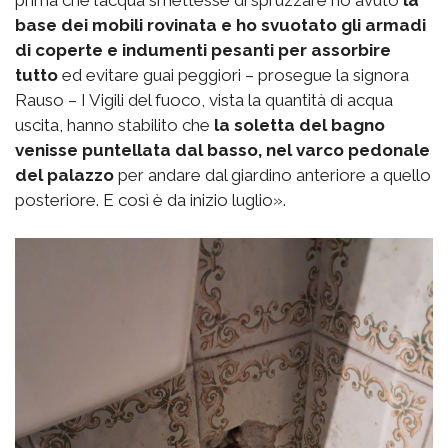
prima che l’acqua smettesse di spruzzare ho avuto
la
base dei mobili rovinata e ho svuotato gli armadi
di coperte e indumenti pesanti per assorbire
tutto
ed evitare guai peggiori – prosegue la signora
Rauso – I Vigili del fuoco, vista la quantità di acqua
uscita, hanno stabilito che
la soletta del bagno
venisse puntellata dal basso, nel varco pedonale
del palazzo
per andare dal giardino anteriore a quello
posteriore. E così è da inizio luglio».