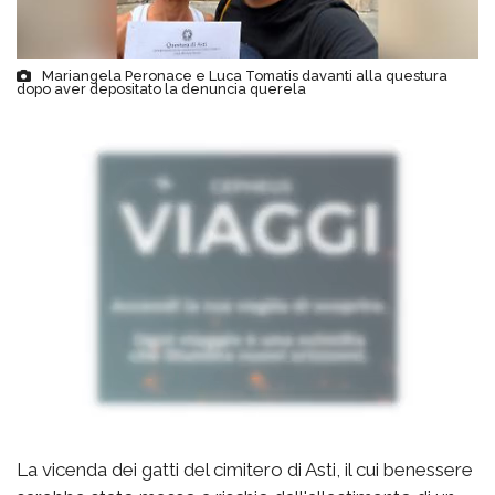
Mariangela Peronace e Luca Tomatis davanti alla questura
dopo aver depositato la denuncia querela
La vicenda dei gatti del cimitero di Asti, il cui benessere