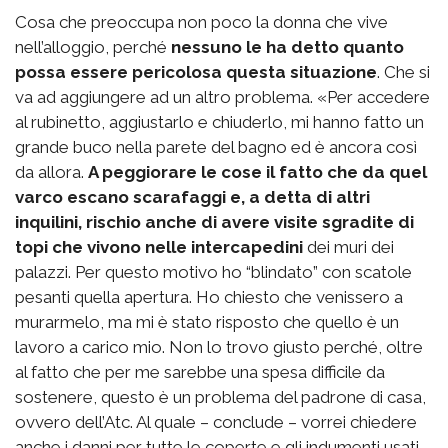
Cosa che preoccupa non poco la donna che vive
nell’alloggio, perché
nessuno le ha detto quanto
possa essere pericolosa questa situazione
. Che si
va ad aggiungere ad un altro problema. «Per accedere
al rubinetto, aggiustarlo e chiuderlo, mi hanno fatto un
grande buco nella parete del bagno ed è ancora così
da allora.
A peggiorare le cose il fatto che da quel
varco escano scarafaggi e, a detta di altri
inquilini, rischio anche di avere visite sgradite di
topi che vivono nelle intercapedini
dei muri dei
palazzi. Per questo motivo ho “blindato” con scatole
pesanti quella apertura. Ho chiesto che venissero a
murarmelo, ma mi è stato risposto che quello è un
lavoro a carico mio. Non lo trovo giusto perché, oltre
al fatto che per me sarebbe una spesa difficile da
sostenere, questo è un problema del padrone di casa,
ovvero dell’Atc. Al quale – conclude – vorrei chiedere
anche i danni per tutte le coperte e gli indumenti usati