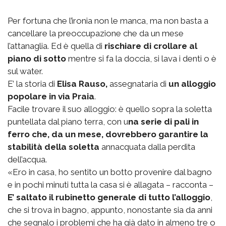
Per fortuna che l’ironia non le manca, ma non basta a
cancellare la preoccupazione che da un mese
l’attanaglia. Ed è quella di
rischiare di crollare al
piano di sotto
mentre si fa la doccia, si lava i denti o è
sul water.
E’ la storia di
Elisa Rauso,
assegnataria di
un alloggio
popolare in via Praia
.
Facile trovare il suo alloggio: è quello sopra la soletta
puntellata dal piano terra, con u
na serie di pali in
ferro che, da un mese, dovrebbero garantire la
stabilità della soletta
annacquata dalla perdita
dell’acqua.
«Ero in casa, ho sentito un botto provenire dal bagno
e in pochi minuti tutta la casa si è allagata – racconta –
E’ saltato il rubinetto generale di tutto l’alloggio
,
che si trova in bagno, appunto, nonostante sia da anni
che segnalo i problemi che ha già dato in almeno tre o