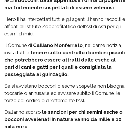
alcuni
bocconi, dalla appetitosa forma di polpetta
ma fortemente sospettati di essere velenosi.
Hero li ha intercettati tutti e gli agenti li hanno raccolti e
affidati all’Istituto Zooprofilattico dell’Asl di Asti per gli
esami chimici.
Il Comune di
Calliano Monferrato
, nel darne notizia,
invita tutti a
tenere sotto controllo i bambini piccoli
che potrebbero essere attratti dalle esche al
pari di cani e gatti per i quali è consigliata la
passeggiata al guinzaglio.
Se si avvistano bocconi o esche sospette non bisogna
toccarle o annusarle ed avvisare subito il Comune, le
forze dell’ordine o direttamente l’Asl.
Dall’anno scorso
le sanzioni per chi semini esche o
bocconi avvelenati in natura vanno da mille a 10
mila euro.