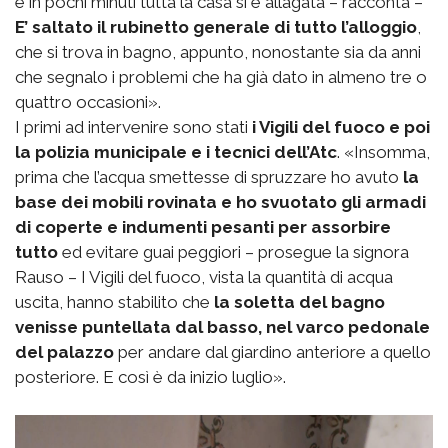
e in pochi minuti tutta la casa si è allagata – racconta –
E’ saltato il rubinetto generale di tutto l’alloggio
,
che si trova in bagno, appunto, nonostante sia da anni
che segnalo i problemi che ha già dato in almeno tre o
quattro occasioni».
I primi ad intervenire sono stati
i Vigili del fuoco e poi
la polizia municipale e i tecnici dell’Atc
. «Insomma,
prima che l’acqua smettesse di spruzzare ho avuto
la
base dei mobili rovinata e ho svuotato gli armadi
di coperte e indumenti pesanti per assorbire
tutto
ed evitare guai peggiori – prosegue la signora
Rauso – I Vigili del fuoco, vista la quantità di acqua
uscita, hanno stabilito che
la soletta del bagno
venisse puntellata dal basso, nel varco pedonale
del palazzo
per andare dal giardino anteriore a quello
posteriore. E così è da inizio luglio».