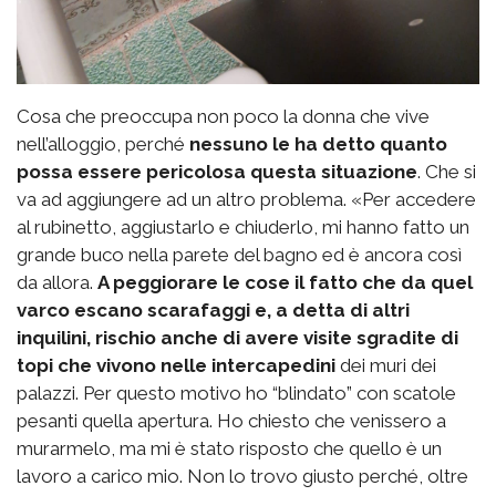
Cosa che preoccupa non poco la donna che vive
nell’alloggio, perché
nessuno le ha detto quanto
possa essere pericolosa questa situazione
. Che si
va ad aggiungere ad un altro problema. «Per accedere
al rubinetto, aggiustarlo e chiuderlo, mi hanno fatto un
grande buco nella parete del bagno ed è ancora così
da allora.
A peggiorare le cose il fatto che da quel
varco escano scarafaggi e, a detta di altri
inquilini, rischio anche di avere visite sgradite di
topi che vivono nelle intercapedini
dei muri dei
palazzi. Per questo motivo ho “blindato” con scatole
pesanti quella apertura. Ho chiesto che venissero a
murarmelo, ma mi è stato risposto che quello è un
lavoro a carico mio. Non lo trovo giusto perché, oltre