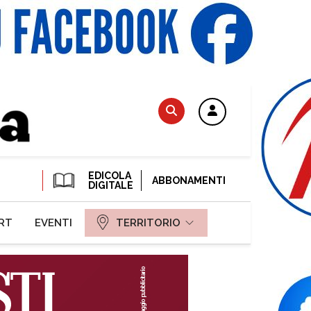
EDICOLA
ABBONAMENTI
DIGITALE
RT
EVENTI
TERRITORIO