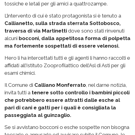
tossiche e letali per gli amici a quattrozampe.
L’intervento di cui è stato protagonista si è tenuto a
Callianetto, sulla strada sterrata Sottobosco,
traversa di via Martinetti
dove sono stati rinvenuti
alcuni
bocconi, dalla appetitosa forma di polpetta
ma fortemente sospettati di essere velenosi.
Hero li ha intercettati tutti e gli agenti li hanno raccolti e
affidati all’Istituto Zooprofilattico dell’Asl di Asti per gli
esami chimici.
Il Comune di
Calliano Monferrato
, nel darne notizia,
invita tutti a
tenere sotto controllo i bambini piccoli
che potrebbero essere attratti dalle esche al
pari di cani e gatti per i quali è consigliata la
passeggiata al guinzaglio.
Se si avvistano bocconi o esche sospette non bisogna
toccarle o annusarle ed avvisare subito il Comune, le