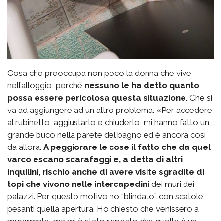
Cosa che preoccupa non poco la donna che vive
nell’alloggio, perché
nessuno le ha detto quanto
possa essere pericolosa questa situazione
. Che si
va ad aggiungere ad un altro problema. «Per accedere
al rubinetto, aggiustarlo e chiuderlo, mi hanno fatto un
grande buco nella parete del bagno ed è ancora così
da allora.
A peggiorare le cose il fatto che da quel
varco escano scarafaggi e, a detta di altri
inquilini, rischio anche di avere visite sgradite di
topi che vivono nelle intercapedini
dei muri dei
palazzi. Per questo motivo ho “blindato” con scatole
pesanti quella apertura. Ho chiesto che venissero a