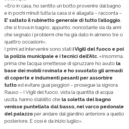
«Ero in casa, ho sentito un botto provenire dal bagno
e in pochi minuti tutta la casa si è allagata – racconta –
E’ saltato il rubinetto generale di tutto l’alloggio
,
che si trova in bagno, appunto, nonostante sia da anni
che segnalo i problemi che ha già dato in almeno tre o
quattro occasioni».
I primi ad intervenire sono stati
i Vigili del fuoco e poi
la polizia municipale e i tecnici dell’Atc
. «Insomma,
prima che l’acqua smettesse di spruzzare ho avuto
la
base dei mobili rovinata e ho svuotato gli armadi
di coperte e indumenti pesanti per assorbire
tutto
ed evitare guai peggiori – prosegue la signora
Rauso – I Vigili del fuoco, vista la quantità di acqua
uscita, hanno stabilito che
la soletta del bagno
venisse puntellata dal basso, nel varco pedonale
del palazzo
per andare dal giardino anteriore a quello
posteriore. E così è da inizio luglio».