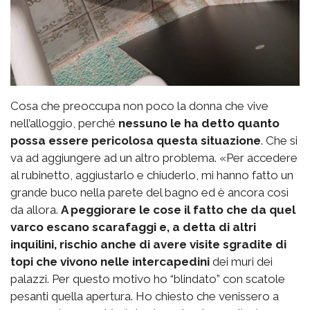
Cosa che preoccupa non poco la donna che vive
nell’alloggio, perché
nessuno le ha detto quanto
possa essere pericolosa questa situazione
. Che si
va ad aggiungere ad un altro problema. «Per accedere
al rubinetto, aggiustarlo e chiuderlo, mi hanno fatto un
grande buco nella parete del bagno ed è ancora così
da allora.
A peggiorare le cose il fatto che da quel
varco escano scarafaggi e, a detta di altri
inquilini, rischio anche di avere visite sgradite di
topi che vivono nelle intercapedini
dei muri dei
palazzi. Per questo motivo ho “blindato” con scatole
pesanti quella apertura. Ho chiesto che venissero a