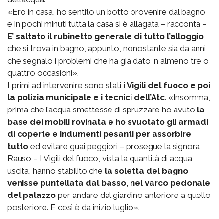
«Ero in casa, ho sentito un botto provenire dal bagno
e in pochi minuti tutta la casa si è allagata – racconta –
E’ saltato il rubinetto generale di tutto l’alloggio
,
che si trova in bagno, appunto, nonostante sia da anni
che segnalo i problemi che ha già dato in almeno tre o
quattro occasioni».
I primi ad intervenire sono stati
i Vigili del fuoco e poi
la polizia municipale e i tecnici dell’Atc
. «Insomma,
prima che l’acqua smettesse di spruzzare ho avuto
la
base dei mobili rovinata e ho svuotato gli armadi
di coperte e indumenti pesanti per assorbire
tutto
ed evitare guai peggiori – prosegue la signora
Rauso – I Vigili del fuoco, vista la quantità di acqua
uscita, hanno stabilito che
la soletta del bagno
venisse puntellata dal basso, nel varco pedonale
del palazzo
per andare dal giardino anteriore a quello
posteriore. E così è da inizio luglio».