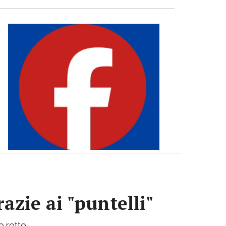
azie ai "puntelli"
bo rotto