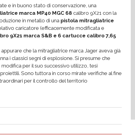
ate e in buono stato di conservazione, una
gliatrice marca MP40 MGC 68
calibro 9X21 con la
roduzione in metallo di una
pistola mitragliatrice
elativo caricatore (efficacemente modificata e
ibro 9X21 marca S&B e 6 cartucce calibro 7,65
 appurare che la mitragliatrice marca Jager aveva già
anna i classici segni di esplosione. Si presume che
modifica per il suo successivo utilizzo, tesi
roiettili. Sono tuttora in corso mirate verifiche al fine
straordinari per il controllo del territorio