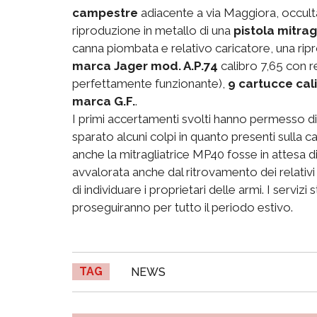
campestre
adiacente a via Maggiora, occult
riproduzione in metallo di una
pistola mitra
canna piombata e relativo caricatore, una rip
marca Jager mod. A.P.74
calibro 7,65 con r
perfettamente funzionante),
9 cartucce cal
marca G.F.
.
I primi accertamenti svolti hanno permesso di
sparato alcuni colpi in quanto presenti sulla c
anche la mitragliatrice MP40 fosse in attesa di 
avvalorata anche dal ritrovamento dei relativi p
di individuare i proprietari delle armi. I servizi 
proseguiranno per tutto il periodo estivo.
TAG
NEWS