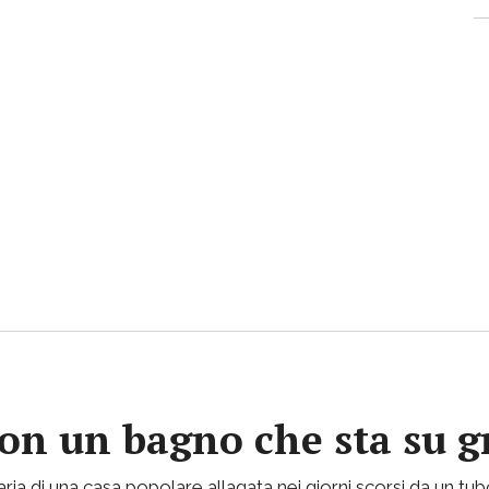
con un bagno che sta su gr
ria di una casa popolare allagata nei giorni scorsi da un tu