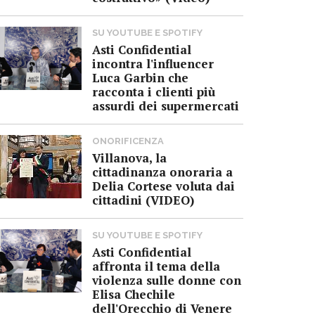
SU YOUTUBE E SPOTIFY
Asti Confidential
incontra l'influencer
Luca Garbin che
racconta i clienti più
assurdi dei supermercati
ONORIFICENZA
Villanova, la
cittadinanza onoraria a
Delia Cortese voluta dai
cittadini (VIDEO)
SU YOUTUBE E SPOTIFY
Asti Confidential
affronta il tema della
violenza sulle donne con
Elisa Chechile
dell'Orecchio di Venere