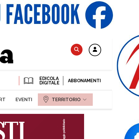
EDICOLA
ABBONAMENTI
DIGITALE
RT
EVENTI
TERRITORIO